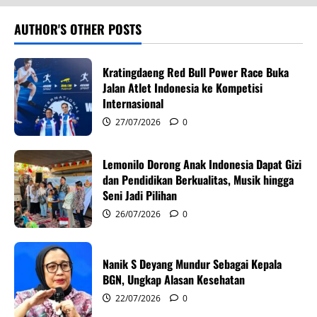
a
v
AUTHOR'S OTHER POSTS
i
Kratingdaeng Red Bull Power Race Buka
g
Jalan Atlet Indonesia ke Kompetisi
Internasional
a
27/07/2026
0
t
Lemonilo Dorong Anak Indonesia Dapat Gizi
i
dan Pendidikan Berkualitas, Musik hingga
Seni Jadi Pilihan
o
26/07/2026
0
n
Nanik S Deyang Mundur Sebagai Kepala
BGN, Ungkap Alasan Kesehatan
22/07/2026
0