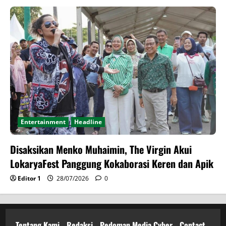
Entertainment
Headline
Disaksikan Menko Muhaimin, The Virgin Akui
LokaryaFest Panggung Kokaborasi Keren dan Apik
Editor 1
28/07/2026
0
Tentang Kami
Redaksi
Pedoman Media Cyber
Contact