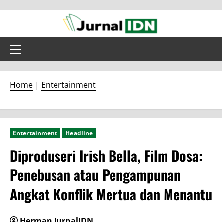
Skip
to
content
Primary
Menu
Home
|
Entertainment
Entertainment
Headline
Diproduseri Irish Bella, Film Dosa:
Penebusan atau Pengampunan
Angkat Konflik Mertua dan Menantu
Herman JurnalIDN