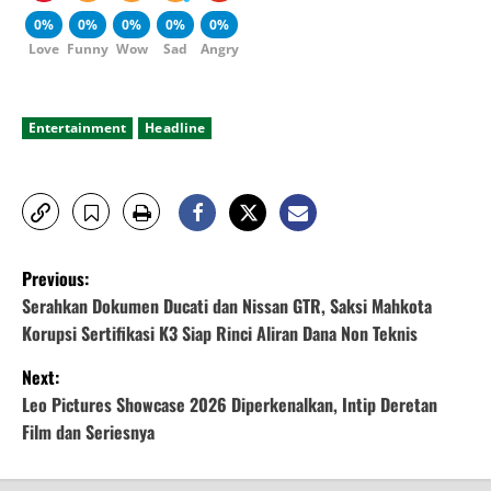
0%
0%
0%
0%
0%
Love
Funny
Wow
Sad
Angry
Entertainment
Headline
P
Previous:
o
Serahkan Dokumen Ducati dan Nissan GTR, Saksi Mahkota
Korupsi Sertifikasi K3 Siap Rinci Aliran Dana Non Teknis
s
Next:
t
Leo Pictures Showcase 2026 Diperkenalkan, Intip Deretan
Film dan Seriesnya
n