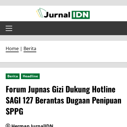
Skip
to
content
Primary
Menu
Home
|
Berita
Berita
Headline
Forum Jupnas Gizi Dukung Hotline
SAGI 127 Berantas Dugaan Penipuan
SPPG
Herman JurnalIDN