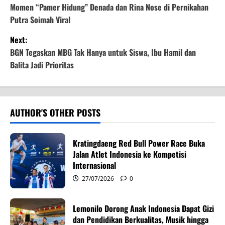
o
Momen “Pamer Hidung” Denada dan Rina Nose di Pernikahan
Putra Soimah Viral
s
Next:
t
BGN Tegaskan MBG Tak Hanya untuk Siswa, Ibu Hamil dan
Balita Jadi Prioritas
n
a
v
AUTHOR'S OTHER POSTS
i
Kratingdaeng Red Bull Power Race Buka
g
Jalan Atlet Indonesia ke Kompetisi
Internasional
a
27/07/2026
0
t
Lemonilo Dorong Anak Indonesia Dapat Gizi
i
dan Pendidikan Berkualitas, Musik hingga