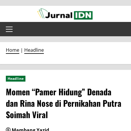
Skip
to
content
Primary
Menu
Home
|
Headline
Headline
Momen “Pamer Hidung” Denada
dan Rina Nose di Pernikahan Putra
Soimah Viral
Mambang Yazid