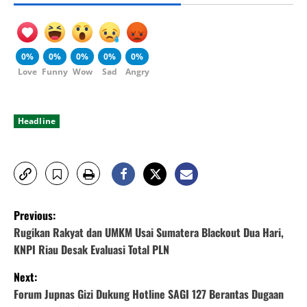
0%
0%
0%
0%
0%
Love
Funny
Wow
Sad
Angry
Headline
P
Previous:
o
Rugikan Rakyat dan UMKM Usai Sumatera Blackout Dua Hari,
KNPI Riau Desak Evaluasi Total PLN
s
Next:
t
Forum Jupnas Gizi Dukung Hotline SAGI 127 Berantas Dugaan