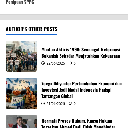
Penipuan SPPG
n
a
v
AUTHOR'S OTHER POSTS
i
Mantan Aktivis 1998: Semangat Reformasi
g
Bukanlah Sekadar Menjatuhkan Kekuasaan
22/06/2026
0
a
t
Yoega Diliyanto: Pertumbuhan Ekonomi dan
i
Investasi Jadi Modal Indonesia Hadapi
Tantangan Global
o
21/06/2026
0
n
Hormati Proses Hukum, Kuasa Hukum
Tegaskan Ahmad Dedi Tidak Menghindar