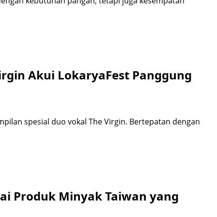
 dengan kebutuhan pangan, tetapi juga kesempatan
irgin Akui LokaryaFest Panggung
pilan spesial duo vokal The Virgin. Bertepatan dengan
ai Produk Minyak Taiwan yang