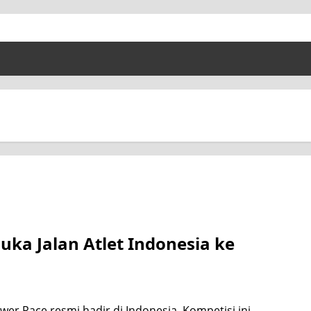
uka Jalan Atlet Indonesia ke
wer Race resmi hadir di Indonesia. Kompetisi ini...