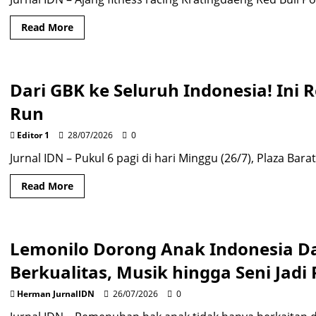
Read
Read More
more
about
Kratingdaeng
Red
Bull
Dari GBK ke Seluruh Indonesia! Ini
Power
Race
Buka
Run
Jalan
Atlet
Indonesia
Editor 1
28/07/2026
0
ke
Kompetisi
Jurnal IDN – Pukul 6 pagi di hari Minggu (26/7), Plaza Bar
Internasional
Read
Read More
more
about
Dari
GBK
ke
Lemonilo Dorong Anak Indonesia Da
Seluruh
Indonesia!
Ini
Berkualitas, Musik hingga Seni Jadi 
Rencana
Besar
Cak
Herman JurnalIDN
26/07/2026
0
Imin
Lewat