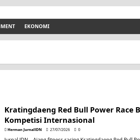
NMENT
EKONOMI
Kratingdaeng Red Bull Power Race B
Kompetisi Internasional
Herman JurnalIDN
27/07/2026
0
Jurnal IDN – Ajang fitness racing Kratingdaeng Red Bull Po