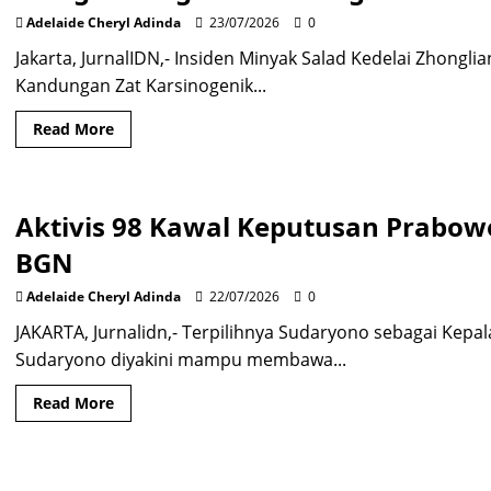
Panggung
Kokaborasi
Adelaide Cheryl Adinda
23/07/2026
0
Keren
dan
Jakarta, JurnalIDN,- Insiden Minyak Salad Kedelai Zhongli
Apik
Kandungan Zat Karsinogenik...
Read
Read More
more
about
Alasan
Negara-
Negara
Aktivis 98 Kawal Keputusan Prabow
Asia
Waspadai
Produk
BGN
Minyak
Taiwan
yang
Adelaide Cheryl Adinda
22/07/2026
0
Mengandung
Zat
JAKARTA, Jurnalidn,- Terpilihnya Sudaryono sebagai Kepala
Karsinogenik
Sudaryono diyakini mampu membawa...
Read
Read More
more
about
Aktivis
98
Kawal