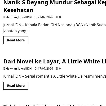
Nanik S Deyang Mundur Sebagai Ke
Keputusan
Prabowo
Tunjuk
Kesehatan
Sudaryono
Sebagai
Kepala
Herman JurnalIDN
22/07/2026
0
BGN
Jurnal IDN – Kepala Badan Gizi Nasional (BGN) Nanik S
jabatan yang...
Read
Read More
more
about
Nanik
S
Deyang
Dari Novel ke Layar, A Little White 
Mundur
Sebagai
Kepala
Herman JurnalIDN
17/07/2026
0
BGN,
Ungkap
Jurnal IDN – Serial romantis A Little White Lie resmi menya
Alasan
Kesehatan
Read
Read More
more
about
Dari
Novel
ke
Layar,