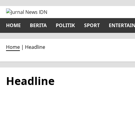
Skip
to
content
HOME
BERITA
POLITIK
SPORT
ENTERTAI
Home
|
Headline
Headline
Berita
Headline