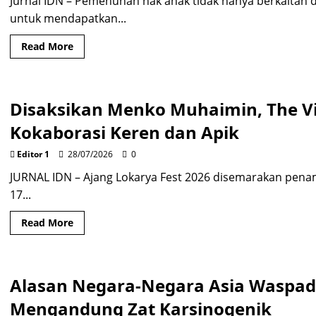
Jurnal IDN – Pemenuhan hak anak tidak hanya berkaitan
PKB
untuk mendapatkan...
Run
Read
Read More
more
about
Lemonilo
Dorong
Anak
Disaksikan Menko Muhaimin, The V
Indonesia
Dapat
Gizi
Kokaborasi Keren dan Apik
dan
Pendidikan
Berkualitas,
Editor 1
28/07/2026
0
Musik
hingga
JURNAL IDN – Ajang Lokarya Fest 2026 disemarakan penam
Seni
17...
Jadi
Pilihan
Read
Read More
more
about
Disaksikan
Menko
Muhaimin,
Alasan Negara-Negara Asia Waspad
The
Virgin
Akui
Mengandung Zat Karsinogenik
LokaryaFest