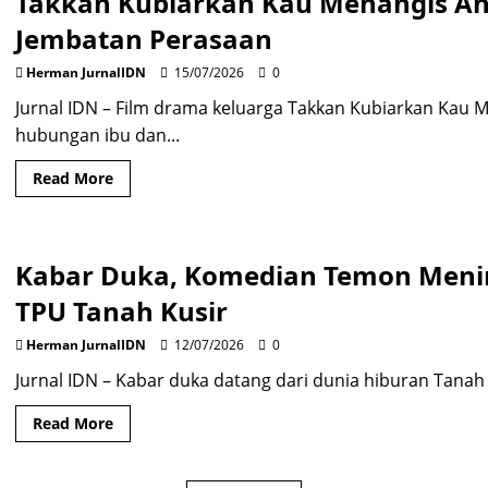
Takkan Kubiarkan Kau Menangis Ang
A
Little
Jembatan Perasaan
White
Lie
Akhirnya
Herman JurnalIDN
15/07/2026
0
Tayang
di
Jurnal IDN – Film drama keluarga Takkan Kubiarkan Kau
Netflix
hubungan ibu dan...
Read
Read More
more
about
Takkan
Kubiarkan
Kau
Kabar Duka, Komedian Temon Meni
Menangis
Angkat
Luka
TPU Tanah Kusir
Ibu
dan
Anak,
Herman JurnalIDN
12/07/2026
0
Musik
Jadi
Jurnal IDN – Kabar duka datang dari dunia hiburan Tana
Jembatan
Perasaan
Read
Read More
more
about
Kabar
Duka,