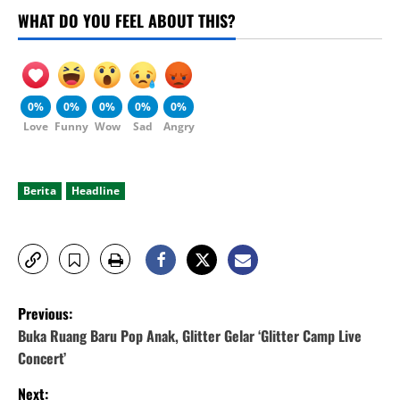
WHAT DO YOU FEEL ABOUT THIS?
0%
0%
0%
0%
0%
Love
Funny
Wow
Sad
Angry
Berita
Headline
P
Previous:
o
Buka Ruang Baru Pop Anak, Glitter Gelar ‘Glitter Camp Live
Concert’
s
Next: