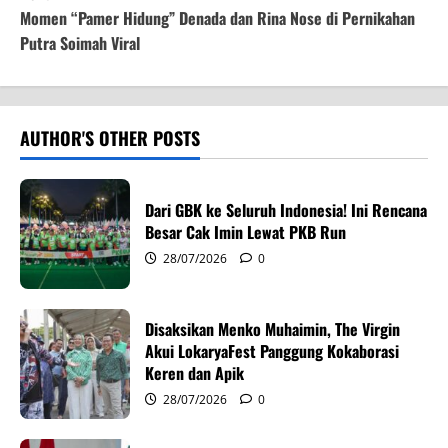
t
Momen “Pamer Hidung” Denada dan Rina Nose di Pernikahan
Putra Soimah Viral
n
a
v
AUTHOR'S OTHER POSTS
i
Dari GBK ke Seluruh Indonesia! Ini Rencana
g
Besar Cak Imin Lewat PKB Run
28/07/2026
0
a
t
Disaksikan Menko Muhaimin, The Virgin
i
Akui LokaryaFest Panggung Kokaborasi
Keren dan Apik
o
28/07/2026
0
n