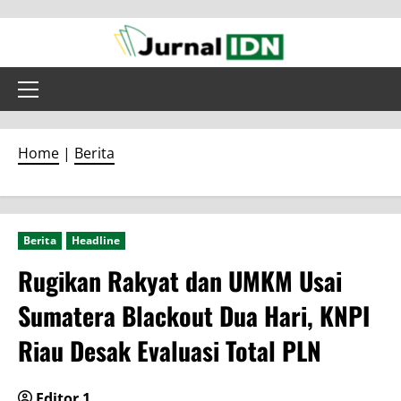
Skip
to
content
Primary
Menu
Home
|
Berita
Berita
Headline
Rugikan Rakyat dan UMKM Usai
Sumatera Blackout Dua Hari, KNPI
Riau Desak Evaluasi Total PLN
Editor 1