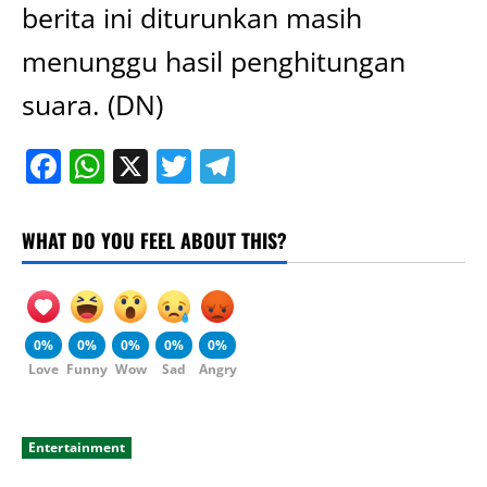
berita ini diturunkan masih
menunggu hasil penghitungan
suara. (DN)
Facebook
WhatsApp
X
Twitter
Telegram
WHAT DO YOU FEEL ABOUT THIS?
0%
0%
0%
0%
0%
Love
Funny
Wow
Sad
Angry
Entertainment