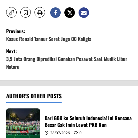
P
Previous:
o
Kasus Ronald Tannur Seret Juga OC Kaligis
Next:
s
3,9 Juta Orang Diprediksi Gunakan Pesawat Saat Mudik Libur
t
Nataru
n
a
AUTHOR'S OTHER POSTS
v
i
Dari GBK ke Seluruh Indonesia! Ini Rencana
Besar Cak Imin Lewat PKB Run
g
28/07/2026
0