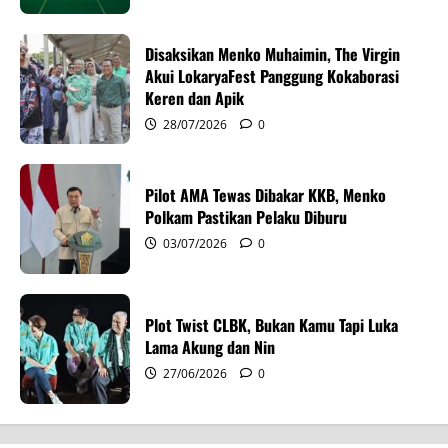
a
Disaksikan Menko Muhaimin, The Virgin
t
Akui LokaryaFest Panggung Kokaborasi
i
Keren dan Apik
28/07/2026
0
o
n
Pilot AMA Tewas Dibakar KKB, Menko
Polkam Pastikan Pelaku Diburu
03/07/2026
0
Plot Twist CLBK, Bukan Kamu Tapi Luka
Lama Akung dan Nin
27/06/2026
0