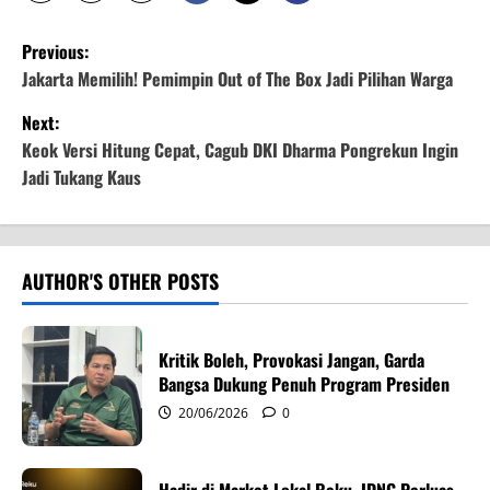
P
Previous:
o
Jakarta Memilih! Pemimpin Out of The Box Jadi Pilihan Warga
Next:
s
Keok Versi Hitung Cepat, Cagub DKI Dharma Pongrekun Ingin
t
Jadi Tukang Kaus
n
a
AUTHOR'S OTHER POSTS
v
i
Kritik Boleh, Provokasi Jangan, Garda
Bangsa Dukung Penuh Program Presiden
g
20/06/2026
0
a