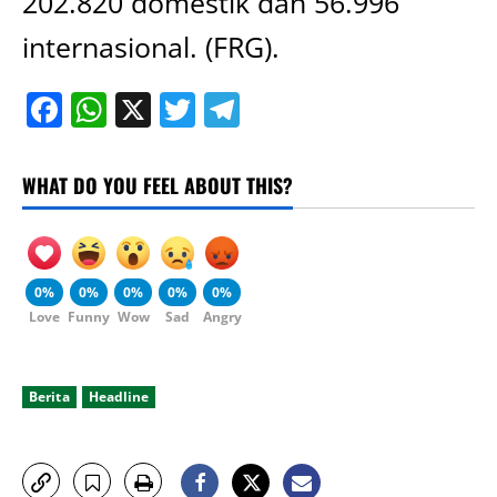
202.820 domestik dan 56.996
internasional. (FRG).
Facebook
WhatsApp
X
Twitter
Telegram
WHAT DO YOU FEEL ABOUT THIS?
0%
0%
0%
0%
0%
Love
Funny
Wow
Sad
Angry
Berita
Headline