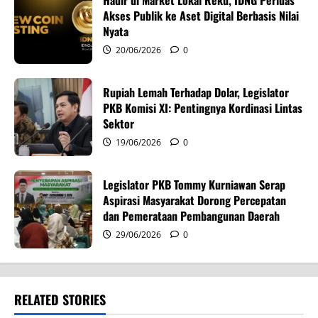
Hadir di Market Lokal Reku, IDNG Perluas
t
Akses Publik ke Aset Digital Berbasis Nilai
i
Nyata
20/06/2026
0
o
n
Rupiah Lemah Terhadap Dolar, Legislator
PKB Komisi XI: Pentingnya Kordinasi Lintas
Sektor
19/06/2026
0
Legislator PKB Tommy Kurniawan Serap
Aspirasi Masyarakat Dorong Percepatan
dan Pemerataan Pembangunan Daerah
29/06/2026
0
RELATED STORIES