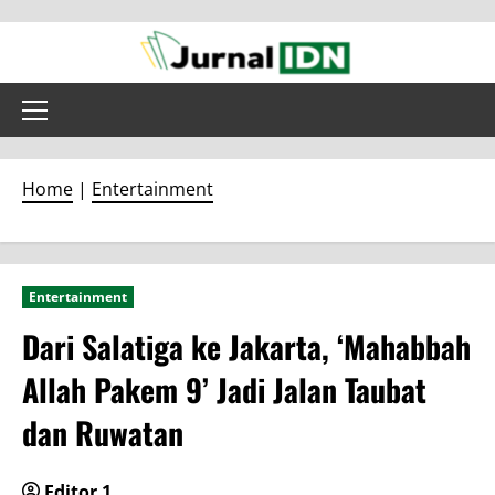
Skip
to
content
Primary
Menu
Home
|
Entertainment
Entertainment
Dari Salatiga ke Jakarta, ‘Mahabbah
Allah Pakem 9’ Jadi Jalan Taubat
dan Ruwatan
Editor 1