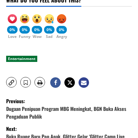
0%
0%
0%
0%
0%
Love
Funny
Wow
Sad
Angry
Entertainment
P
Previous:
o
Dugaan Penipuan Program MBG Meningkat, BGN Buka Akses
Pengaduan Publik
s
Next:
t
Buka Ruang Baru Pop Anak, Glitter Gelar ‘Glitter Camp Live