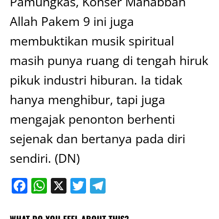
Pamungkas, Konser Mahabbah
Allah Pakem 9 ini juga
membuktikan musik spiritual
masih punya ruang di tengah hiruk
pikuk industri hiburan. Ia tidak
hanya menghibur, tapi juga
mengajak penonton berhenti
sejenak dan bertanya pada diri
sendiri. (DN)
Facebook
WhatsApp
X
Twitter
Telegram
WHAT DO YOU FEEL ABOUT THIS?