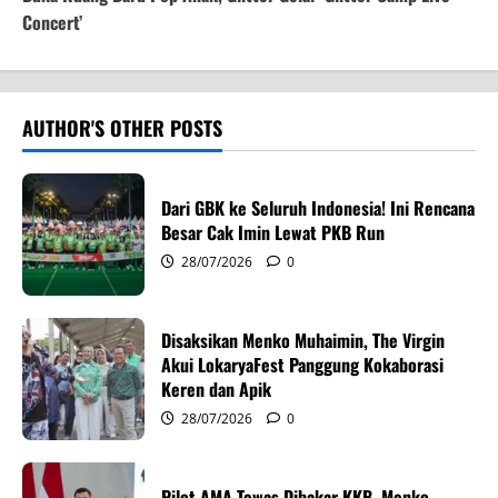
Concert’
n
a
v
AUTHOR'S OTHER POSTS
i
Dari GBK ke Seluruh Indonesia! Ini Rencana
g
Besar Cak Imin Lewat PKB Run
28/07/2026
0
a
t
Disaksikan Menko Muhaimin, The Virgin
i
Akui LokaryaFest Panggung Kokaborasi
Keren dan Apik
o
28/07/2026
0
n
Pilot AMA Tewas Dibakar KKB, Menko