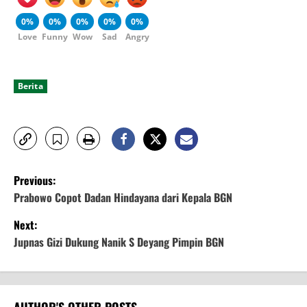
0%
0%
0%
0%
0%
Love
Funny
Wow
Sad
Angry
Berita
P
Previous:
o
Prabowo Copot Dadan Hindayana dari Kepala BGN
Next:
s
Jupnas Gizi Dukung Nanik S Deyang Pimpin BGN
t
n