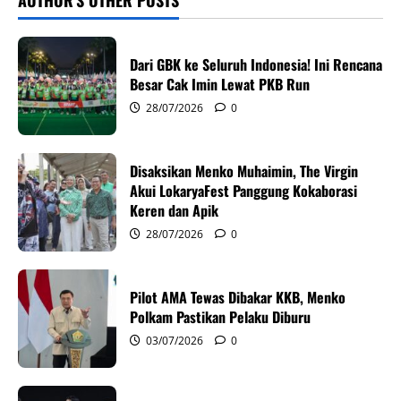
AUTHOR'S OTHER POSTS
a
v
Dari GBK ke Seluruh Indonesia! Ini Rencana
i
Besar Cak Imin Lewat PKB Run
28/07/2026
0
g
a
Disaksikan Menko Muhaimin, The Virgin
Akui LokaryaFest Panggung Kokaborasi
t
Keren dan Apik
i
28/07/2026
0
o
Pilot AMA Tewas Dibakar KKB, Menko
n
Polkam Pastikan Pelaku Diburu
03/07/2026
0