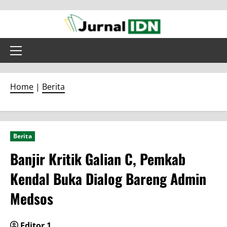
Skip
to
content
Primary
Menu
Home
|
Berita
Berita
Banjir Kritik Galian C, Pemkab
Kendal Buka Dialog Bareng Admin
Medsos
Editor 1