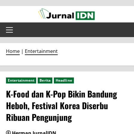
Skip
to
content
Primary
Menu
Home
|
Entertainment
Entertainment
Berita
Headline
K-Food dan K-Pop Bikin Bandung
Heboh, Festival Korea Diserbu
Ribuan Pengunjung
Herman JurnalIDN