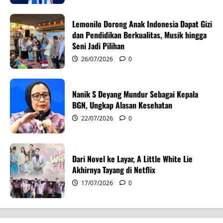
t
Lemonilo Dorong Anak Indonesia Dapat Gizi
i
dan Pendidikan Berkualitas, Musik hingga
Seni Jadi Pilihan
o
26/07/2026
0
n
Nanik S Deyang Mundur Sebagai Kepala
BGN, Ungkap Alasan Kesehatan
22/07/2026
0
Dari Novel ke Layar, A Little White Lie
Akhirnya Tayang di Netflix
17/07/2026
0