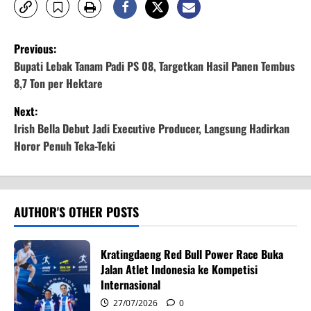
P
Previous:
o
Bupati Lebak Tanam Padi PS 08, Targetkan Hasil Panen Tembus
8,7 Ton per Hektare
s
Next:
t
Irish Bella Debut Jadi Executive Producer, Langsung Hadirkan
Horor Penuh Teka-Teki
n
a
v
AUTHOR'S OTHER POSTS
i
Kratingdaeng Red Bull Power Race Buka
g
Jalan Atlet Indonesia ke Kompetisi
Internasional
a
27/07/2026
0