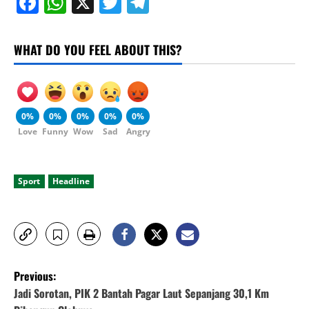
Facebook
WhatsApp
X
Twitter
Telegram
WHAT DO YOU FEEL ABOUT THIS?
0%
0%
0%
0%
0%
Love
Funny
Wow
Sad
Angry
Sport
Headline
P
Previous:
o
Jadi Sorotan, PIK 2 Bantah Pagar Laut Sepanjang 30,1 Km