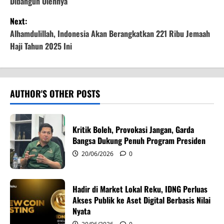
Dibangun Olehnya
s
Next:
t
Alhamdulillah, Indonesia Akan Berangkatkan 221 Ribu Jemaah
Haji Tahun 2025 Ini
n
a
v
AUTHOR'S OTHER POSTS
i
Kritik Boleh, Provokasi Jangan, Garda
g
Bangsa Dukung Penuh Program Presiden
20/06/2026
0
a
t
Hadir di Market Lokal Reku, IDNG Perluas
i
Akses Publik ke Aset Digital Berbasis Nilai
Nyata