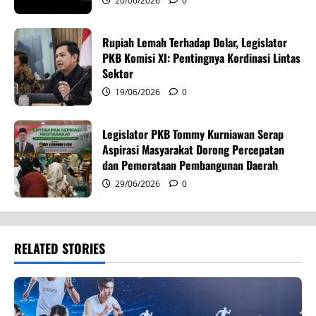
o
20/06/2026
0
n
Rupiah Lemah Terhadap Dolar, Legislator
PKB Komisi XI: Pentingnya Kordinasi Lintas
Sektor
19/06/2026
0
Legislator PKB Tommy Kurniawan Serap
Aspirasi Masyarakat Dorong Percepatan
dan Pemerataan Pembangunan Daerah
29/06/2026
0
RELATED STORIES