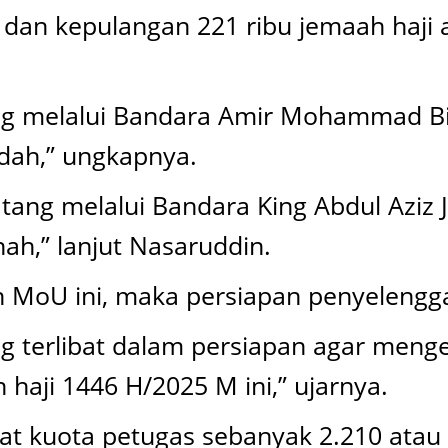
dan kepulangan 221 ribu jemaah haji 
g melalui Bandara Amir Mohammad Bin
ddah,” ungkapnya.
atang melalui Bandara King Abdul Aziz
h,” lanjut Nasaruddin.
oU ini, maka persiapan penyelenggaraa
ng terlibat dalam persiapan agar meng
aji 1446 H/2025 M ini,” ujarnya.
at kuota petugas sebanyak 2.210 atau