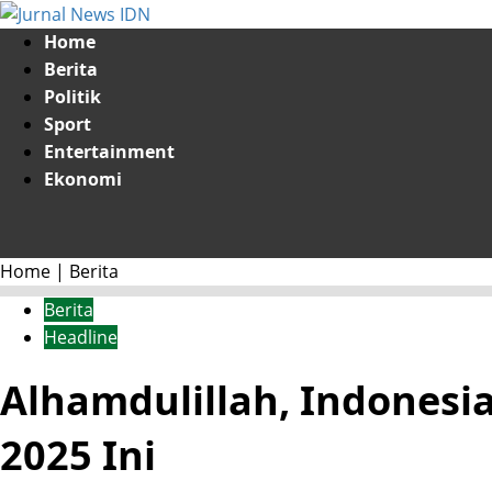
Skip
to
Primary
Home
content
Menu
Berita
Politik
Sport
Entertainment
Ekonomi
Home
|
Berita
Berita
Headline
Alhamdulillah, Indonesi
2025 Ini