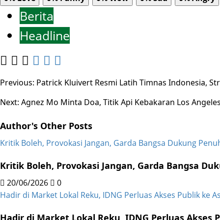
Berita
Headline
Post
Previous:
Patrick Kluivert Resmi Latih Timnas Indonesia, St
navigation
Next:
Agnez Mo Minta Doa, Titik Api Kebakaran Los Angele
Author's Other Posts
Kritik Boleh, Provokasi Jangan, Garda Bangsa Dukung Pen
Kritik Boleh, Provokasi Jangan, Garda Bangsa D
20/06/2026
0
Hadir di Market Lokal Reku, IDNG Perluas Akses Publik ke As
Hadir di Market Lokal Reku, IDNG Perluas Akses Pu