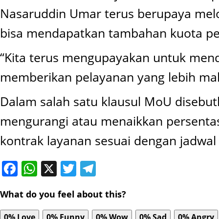
Nasaruddin Umar terus berupaya melob
bisa mendapatkan tambahan kuota pe
“Kita terus mengupayakan untuk men
memberikan pelayanan yang lebih mak
Dalam salah satu klausul MoU disebu
mengurangi atau menaikkan persentase
kontrak layanan sesuai dengan jadwal 
Facebook
WhatsApp
X
Twitter
Telegram
What do you feel about this?
0%
Love
0%
Funny
0%
Wow
0%
Sad
0%
Angry