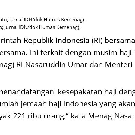
to; Jurnal IDN/dok Humas Kemenag).
intah Republik Indonesia (RI) bersam
 bersama. Ini terkait dengan musim ha
ag) RI Nasaruddin Umar dan Menteri H
mi menandatangani kesepakatan haji de
 jumlah jemaah haji Indonesia yang ak
yak 221 ribu orang,” kata Menag Nasa