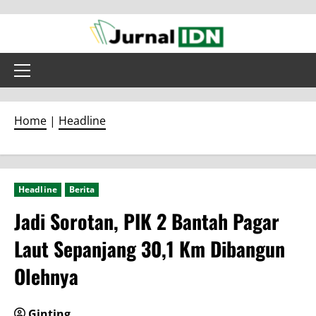
Skip
to
content
Primary
Menu
Home
|
Headline
Headline
Berita
Jadi Sorotan, PIK 2 Bantah Pagar
Laut Sepanjang 30,1 Km Dibangun
Olehnya
Ginting