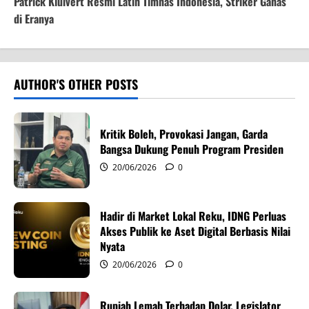
t
Patrick Kluivert Resmi Latih Timnas Indonesia, Striker Ganas
di Eranya
n
a
v
AUTHOR'S OTHER POSTS
i
Kritik Boleh, Provokasi Jangan, Garda
g
Bangsa Dukung Penuh Program Presiden
20/06/2026
0
a
t
Hadir di Market Lokal Reku, IDNG Perluas
i
Akses Publik ke Aset Digital Berbasis Nilai
Nyata
o
20/06/2026
0
n
Rupiah Lemah Terhadap Dolar, Legislator