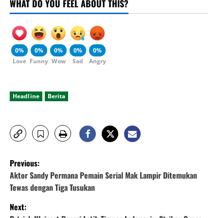
WHAT DO YOU FEEL ABOUT THIS?
0%
0%
0%
0%
0%
Love
Funny
Wow
Sad
Angry
Headline
Berita
P
Previous:
o
Aktor Sandy Permana Pemain Serial Mak Lampir Ditemukan
Tewas dengan Tiga Tusukan
s
Next: