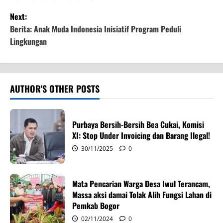
o
Next:
s
Berita: Anak Muda Indonesia Inisiatif Program Peduli
t
Lingkungan
n
a
AUTHOR'S OTHER POSTS
v
i
Purbaya Bersih-Bersih Bea Cukai, Komisi
XI: Stop Under Invoicing dan Barang Ilegal!
g
30/11/2025
0
a
Mata Pencarian Warga Desa Iwul Terancam,
t
Massa aksi damai Tolak Alih Fungsi Lahan di
i
Pemkab Bogor
02/11/2024
0