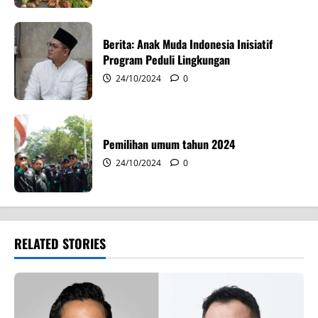
o
n
Berita: Anak Muda Indonesia Inisiatif
Program Peduli Lingkungan
24/10/2024
0
Pemilihan umum tahun 2024
24/10/2024
0
RELATED STORIES