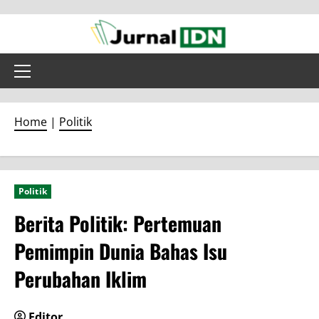
Skip
to
content
Primary
Menu
Home
|
Politik
Politik
Berita Politik: Pertemuan
Pemimpin Dunia Bahas Isu
Perubahan Iklim
Editor