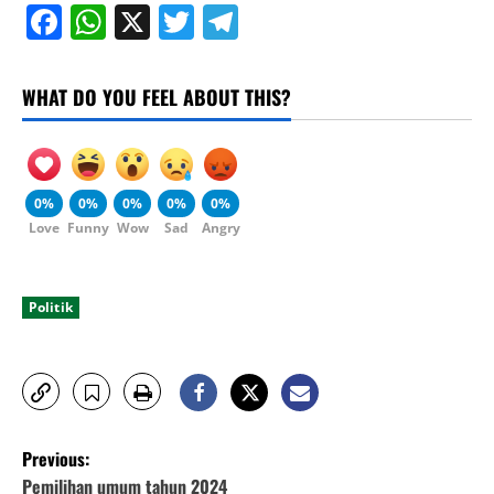
Facebook
WhatsApp
X
Twitter
Telegram
WHAT DO YOU FEEL ABOUT THIS?
0%
0%
0%
0%
0%
Love
Funny
Wow
Sad
Angry
Politik
P
Previous:
Pemilihan umum tahun 2024