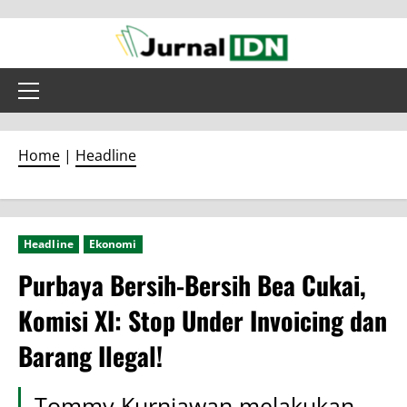
Skip
to
content
Primary
Menu
Home
|
Headline
Headline
Ekonomi
Purbaya Bersih-Bersih Bea Cukai,
Komisi XI: Stop Under Invoicing dan
Barang Ilegal!
Tommy Kurniawan melakukan