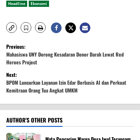
Headline
Ekonomi
P
Previous:
o
Mahasiswa UNY Dorong Kesadaran Donor Darah Lewat Red
Heroes Project
s
Next:
t
BPOM Luncurkan Layanan Izin Edar Berbasis AI dan Perkuat
Kemitraan Orang Tua Angkat UMKM
n
a
v
AUTHOR'S OTHER POSTS
i
Mata Pencarian Warga Desa Iwul Terancam,