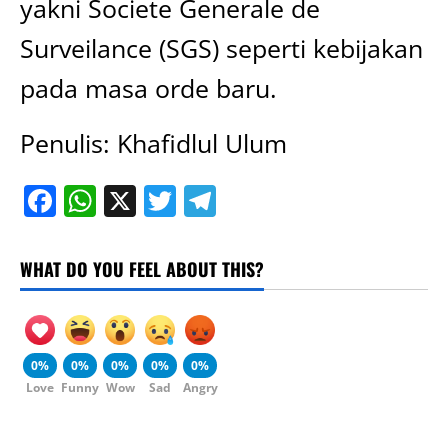
yakni Societe Generale de
Surveilance (SGS) seperti kebijakan
pada masa orde baru.
Penulis: Khafidlul Ulum
Facebook
WhatsApp
X
Twitter
Telegram
WHAT DO YOU FEEL ABOUT THIS?
0%
0%
0%
0%
0%
Love
Funny
Wow
Sad
Angry