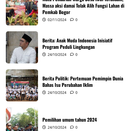
g
Massa aksi damai Tolak Alih Fungsi Lahan di
Pemkab Bogor
a
02/11/2024
0
t
Berita: Anak Muda Indonesia Inisiatif
i
Program Peduli Lingkungan
o
24/10/2024
0
n
Berita Politik: Pertemuan Pemimpin Dunia
Bahas Isu Perubahan Iklim
24/10/2024
0
Pemilihan umum tahun 2024
24/10/2024
0