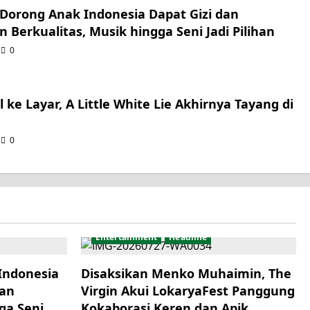
Dorong Anak Indonesia Dapat Gizi dan
n Berkualitas, Musik hingga Seni Jadi Pilihan
0
 ke Layar, A Little White Lie Akhirnya Tayang di
0
Entertainment
Headline
Indonesia
Disaksikan Menko Muhaimin, The
kan
Virgin Akui LokaryaFest Panggung
ga Seni
Kokaborasi Keren dan Apik