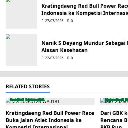
a
Kratingdaeng Red Bull Power Race
Indonesia ke Kompetisi Internasi
v
27/07/2026
0
i
g
Nanik S Deyang Mundur Sebagai
Alasan Kesehatan
a
22/07/2026
0
t
i
RELATED STORIES
o
Berita
Headline
Headline
n
Kratingdaeng Red Bull Power Race
Dari GBK k
Buka Jalan Atlet Indonesia ke
Rencana B
Kompetisi Internasional
PKB Run