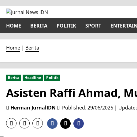
Skip
to
content
HOME
BERITA
POLITIK
SPORT
ENTERTAI
Home
|
Berita
Berita
Headline
Politik
Asisten Raffi Ahmad, M
Herman JurnalIDN
Published: 29/06/2026 | Update