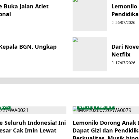
 Buka Jalan Atlet
Lemonilo 
onal
Pendidika
26/07/2026
 Kepala BGN, Ungkap
Dari Novel
Netflix
17/07/2026
Sport
Berita
Headline
e Seluruh Indonesia! Ini
Lemonilo Dorong Anak 
esar Cak Imin Lewat
Dapat Gizi dan Pendidi
Berkualitas, Musik hing