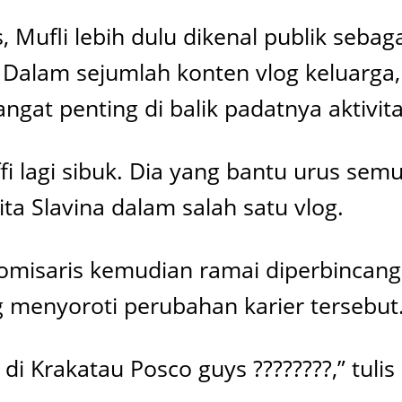
 Mufli lebih dulu dikenal publik seba
 Dalam sejumlah konten vlog keluarga,
at penting di balik padatnya aktivit
affi lagi sibuk. Dia yang bantu urus sem
ta Slavina dalam salah satu vlog.
misaris kemudian ramai diperbincangk
 menyoroti perubahan karier tersebut
i Krakatau Posco guys ????????,” tulis