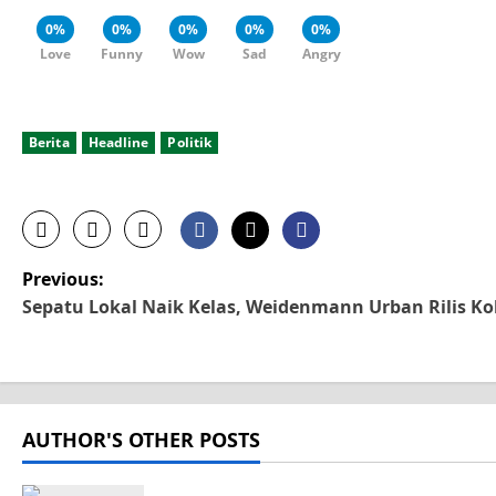
0%
0%
0%
0%
0%
Love
Funny
Wow
Sad
Angry
Berita
Headline
Politik
P
Previous:
Sepatu Lokal Naik Kelas, Weidenmann Urban Rilis Ko
o
s
t
AUTHOR'S OTHER POSTS
n