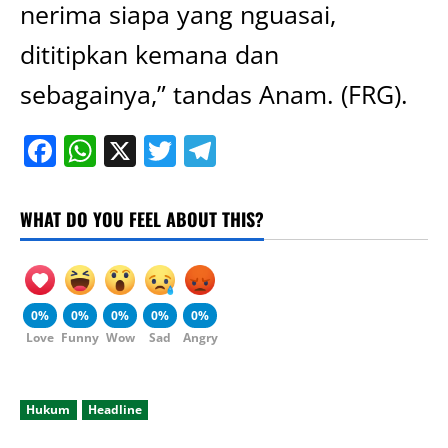
nerima siapa yang nguasai,
dititipkan kemana dan
sebagainya,” tandas Anam. (FRG).
Facebook
WhatsApp
X
Twitter
Telegram
WHAT DO YOU FEEL ABOUT THIS?
0%
0%
0%
0%
0%
Love
Funny
Wow
Sad
Angry
Hukum
Headline