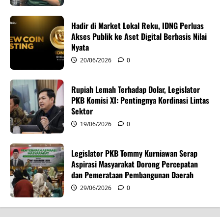
a
Hadir di Market Lokal Reku, IDNG Perluas
t
Akses Publik ke Aset Digital Berbasis Nilai
i
Nyata
20/06/2026
0
o
n
Rupiah Lemah Terhadap Dolar, Legislator
PKB Komisi XI: Pentingnya Kordinasi Lintas
Sektor
19/06/2026
0
Legislator PKB Tommy Kurniawan Serap
Aspirasi Masyarakat Dorong Percepatan
dan Pemerataan Pembangunan Daerah
29/06/2026
0