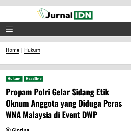
Skip
to
content
Primary
Menu
Home
|
Hukum
Hukum
Headline
Propam Polri Gelar Sidang Etik
Oknum Anggota yang Diduga Peras
WNA Malaysia di Event DWP
Ginting