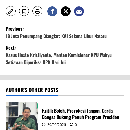
P
Previous:
o
18 Juta Penumpang Diangkut KAI Selama Libur Nataru
Next:
s
Kasus Hasto Kristiyanto, Mantan Komisioner KPU Wahyu
t
Setiawan Diperiksa KPK Hari Ini
n
a
AUTHOR'S OTHER POSTS
v
i
Kritik Boleh, Provokasi Jangan, Garda
Bangsa Dukung Penuh Program Presiden
g
20/06/2026
0