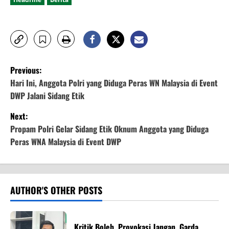
P
Previous:
o
Hari Ini, Anggota Polri yang Diduga Peras WN Malaysia di Event
DWP Jalani Sidang Etik
s
Next:
t
Propam Polri Gelar Sidang Etik Oknum Anggota yang Diduga
Peras WNA Malaysia di Event DWP
n
a
v
AUTHOR'S OTHER POSTS
i
Kritik Boleh, Provokasi Jangan, Garda