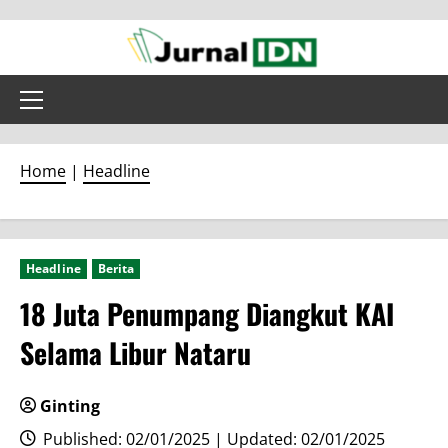
Skip
to
content
Primary
Menu
Home
|
Headline
Headline
Berita
18 Juta Penumpang Diangkut KAI
Selama Libur Nataru
Ginting
Published: 02/01/2025 | Updated: 02/01/2025