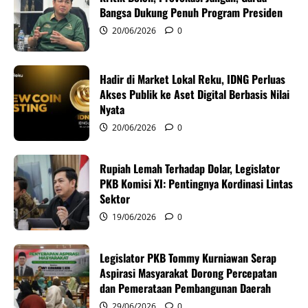
g
Bangsa Dukung Penuh Program Presiden
20/06/2026
0
a
t
Hadir di Market Lokal Reku, IDNG Perluas
i
Akses Publik ke Aset Digital Berbasis Nilai
Nyata
o
20/06/2026
0
n
Rupiah Lemah Terhadap Dolar, Legislator
PKB Komisi XI: Pentingnya Kordinasi Lintas
Sektor
19/06/2026
0
Legislator PKB Tommy Kurniawan Serap
Aspirasi Masyarakat Dorong Percepatan
dan Pemerataan Pembangunan Daerah
29/06/2026
0