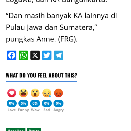
“Dan masih banyak KA lainnya di
Pulau Jawa dan Sumatera,”
pungkas Anne. (FRG).
Facebook
WhatsApp
X
Twitter
Telegram
WHAT DO YOU FEEL ABOUT THIS?
0%
0%
0%
0%
0%
Love
Funny
Wow
Sad
Angry
Headline
Berita