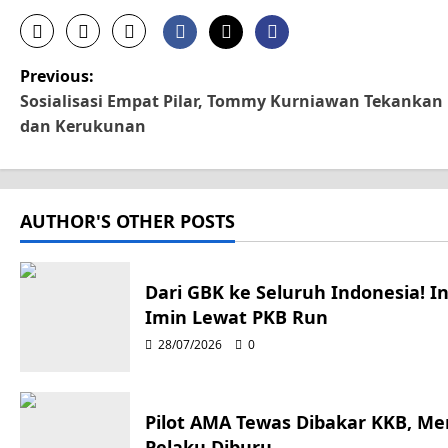
P
Previous:
Sosialisasi Empat Pilar, Tommy Kurniawan Tekankan
o
dan Kerukunan
s
t
AUTHOR'S OTHER POSTS
n
a
Dari GBK ke Seluruh Indonesia! I
Imin Lewat PKB Run
v
28/07/2026
0
i
g
Pilot AMA Tewas Dibakar KKB, M
Pelaku Diburu