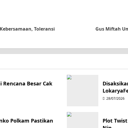
 Kebersamaan, Toleransi
Gus Miftah Um
ni Rencana Besar Cak
Disaksika
LokaryaFe
28/07/2026
enko Polkam Pastikan
Plot Twis
Nin