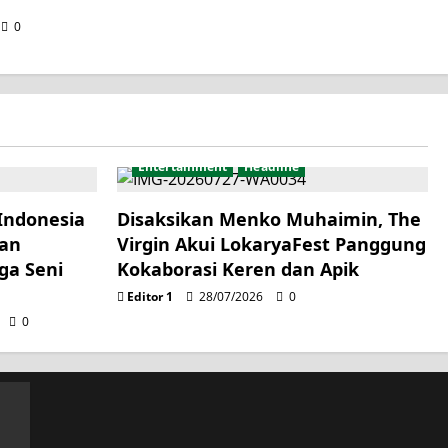
0
Entertainment
Headline
Indonesia
Disaksikan Menko Muhaimin, The
kan
Virgin Akui LokaryaFest Panggung
ga Seni
Kokaborasi Keren dan Apik
Editor 1
28/07/2026
0
0