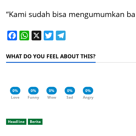
“Kami sudah bisa mengumumkan bahwa
Facebook
WhatsApp
X
Twitter
Telegram
WHAT DO YOU FEEL ABOUT THIS?
0%
0%
0%
0%
0%
Love
Funny
Wow
Sad
Angry
Headline
Berita