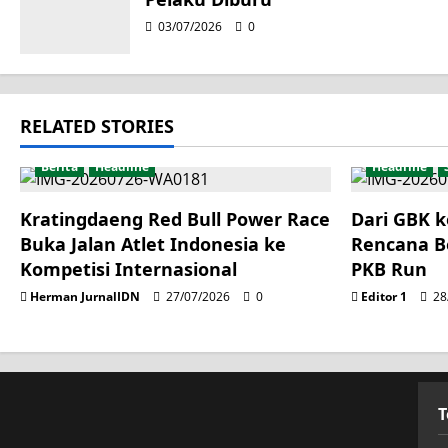
a
03/07/2026
0
t
i
RELATED STORIES
o
Berita
Headline
Headline
n
Kratingdaeng Red Bull Power Race
Dari GBK k
Buka Jalan Atlet Indonesia ke
Rencana B
Kompetisi Internasional
PKB Run
Herman JurnalIDN
27/07/2026
0
Editor 1
28
T