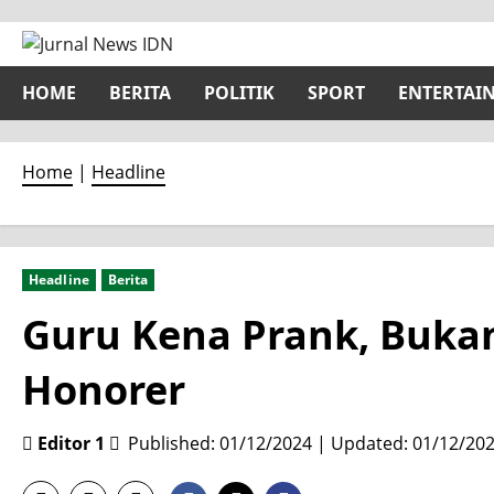
Skip
to
content
HOME
BERITA
POLITIK
SPORT
ENTERTAI
Home
|
Headline
Headline
Berita
Guru Kena Prank, Buka
Honorer
Editor 1
Published: 01/12/2024 | Updated: 01/12/20