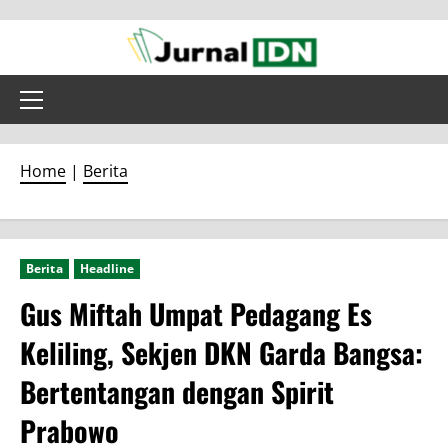
Skip
to
content
Primary
Menu
Home
|
Berita
Berita
Headline
Gus Miftah Umpat Pedagang Es
Keliling, Sekjen DKN Garda Bangsa:
Bertentangan dengan Spirit
Prabowo