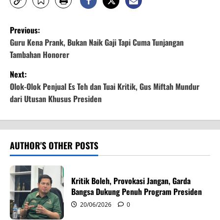
P
Previous:
o
Guru Kena Prank, Bukan Naik Gaji Tapi Cuma Tunjangan
Tambahan Honorer
s
Next:
t
Olok-Olok Penjual Es Teh dan Tuai Kritik, Gus Miftah Mundur
dari Utusan Khusus Presiden
n
a
v
AUTHOR'S OTHER POSTS
i
Kritik Boleh, Provokasi Jangan, Garda
g
Bangsa Dukung Penuh Program Presiden
20/06/2026
0
a