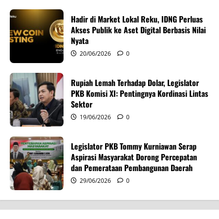
t
Hadir di Market Lokal Reku, IDNG Perluas
i
Akses Publik ke Aset Digital Berbasis Nilai
Nyata
o
20/06/2026
0
n
Rupiah Lemah Terhadap Dolar, Legislator
PKB Komisi XI: Pentingnya Kordinasi Lintas
Sektor
19/06/2026
0
Legislator PKB Tommy Kurniawan Serap
Aspirasi Masyarakat Dorong Percepatan
dan Pemerataan Pembangunan Daerah
29/06/2026
0