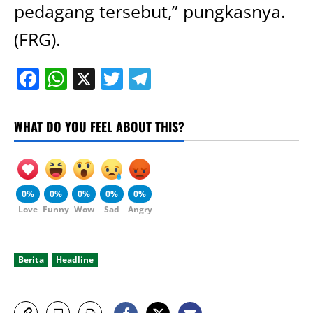
pedagang tersebut,” pungkasnya.
(FRG).
Facebook
WhatsApp
X
Twitter
Telegram
WHAT DO YOU FEEL ABOUT THIS?
0%
0%
0%
0%
0%
Love
Funny
Wow
Sad
Angry
Berita
Headline