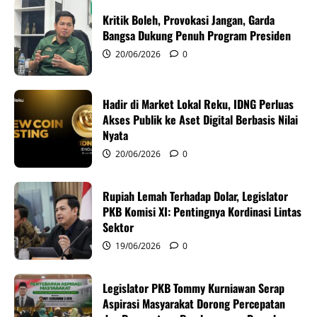
i
Kritik Boleh, Provokasi Jangan, Garda
g
Bangsa Dukung Penuh Program Presiden
20/06/2026
0
a
t
Hadir di Market Lokal Reku, IDNG Perluas
i
Akses Publik ke Aset Digital Berbasis Nilai
Nyata
o
20/06/2026
0
n
Rupiah Lemah Terhadap Dolar, Legislator
PKB Komisi XI: Pentingnya Kordinasi Lintas
Sektor
19/06/2026
0
Legislator PKB Tommy Kurniawan Serap
Aspirasi Masyarakat Dorong Percepatan