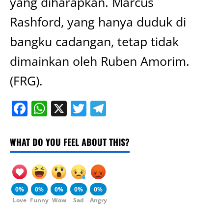
yang diharapkan. Marcus
Rashford, yang hanya duduk di
bangku cadangan, tetap tidak
dimainkan oleh Ruben Amorim.
(FRG).
Facebook
WhatsApp
X
Twitter
Telegram
WHAT DO YOU FEEL ABOUT THIS?
0%
0%
0%
0%
0%
Love
Funny
Wow
Sad
Angry