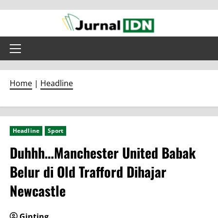
Skip
to
content
Primary
Menu
Home
|
Headline
Headline
Sport
Duhhh…Manchester United Babak
Belur di Old Trafford Dihajar
Newcastle
Ginting