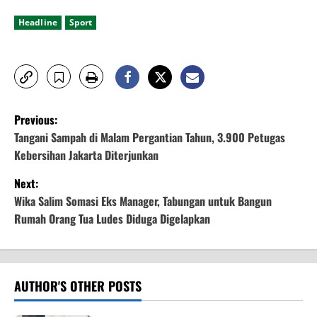
Headline
Sport
P
Previous:
o
Tangani Sampah di Malam Pergantian Tahun, 3.900 Petugas
Kebersihan Jakarta Diterjunkan
s
Next:
t
Wika Salim Somasi Eks Manager, Tabungan untuk Bangun
Rumah Orang Tua Ludes Diduga Digelapkan
n
a
v
AUTHOR'S OTHER POSTS