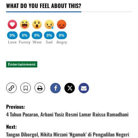
WHAT DO YOU FEEL ABOUT THIS?
0%
0%
0%
0%
0%
Love
Funny
Wow
Sad
Angry
Entertainment
P
Previous:
o
4 Tahun Pacaran, Arbani Yasiz Resmi Lamar Raissa Ramadhani
Next:
s
Tangan Diborgol, Nikita Mirzani ‘Ngamuk’ di Pengadilan Negeri