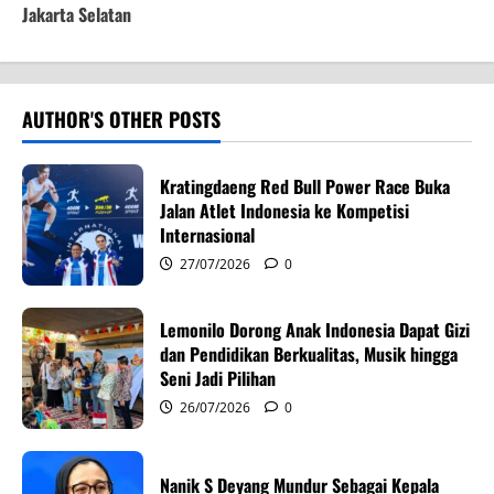
t
Jakarta Selatan
n
a
AUTHOR'S OTHER POSTS
v
Kratingdaeng Red Bull Power Race Buka
i
Jalan Atlet Indonesia ke Kompetisi
Internasional
g
27/07/2026
0
a
Lemonilo Dorong Anak Indonesia Dapat Gizi
t
dan Pendidikan Berkualitas, Musik hingga
i
Seni Jadi Pilihan
26/07/2026
0
o
n
Nanik S Deyang Mundur Sebagai Kepala