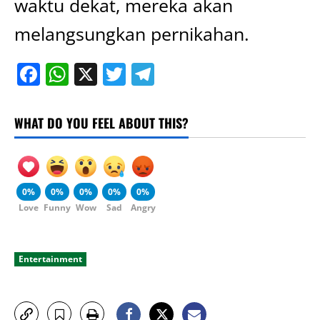
waktu dekat, mereka akan
melangsungkan pernikahan.
Facebook
WhatsApp
X
Twitter
Telegram
WHAT DO YOU FEEL ABOUT THIS?
0%
0%
0%
0%
0%
Love
Funny
Wow
Sad
Angry
Entertainment