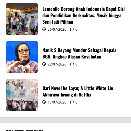
t
Lemonilo Dorong Anak Indonesia Dapat Gizi
i
dan Pendidikan Berkualitas, Musik hingga
Seni Jadi Pilihan
o
26/07/2026
0
n
Nanik S Deyang Mundur Sebagai Kepala
BGN, Ungkap Alasan Kesehatan
22/07/2026
0
Dari Novel ke Layar, A Little White Lie
Akhirnya Tayang di Netflix
17/07/2026
0