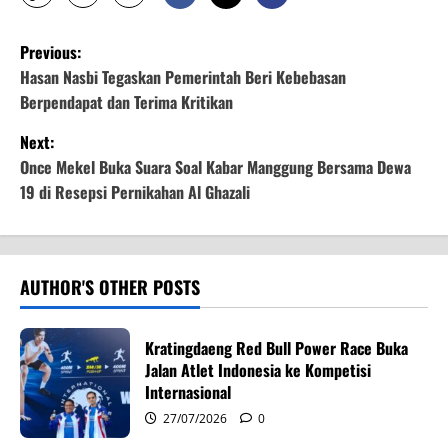
P
Previous:
o
Hasan Nasbi Tegaskan Pemerintah Beri Kebebasan
Berpendapat dan Terima Kritikan
s
Next:
t
Once Mekel Buka Suara Soal Kabar Manggung Bersama Dewa
19 di Resepsi Pernikahan Al Ghazali
n
a
v
AUTHOR'S OTHER POSTS
i
Kratingdaeng Red Bull Power Race Buka
g
Jalan Atlet Indonesia ke Kompetisi
Internasional
a
27/07/2026
0