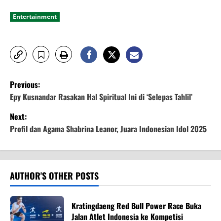
Entertainment
P
Previous:
o
Epy Kusnandar Rasakan Hal Spiritual Ini di ‘Selepas Tahlil’
Next:
s
Profil dan Agama Shabrina Leanor, Juara Indonesian Idol 2025
t
n
AUTHOR'S OTHER POSTS
a
v
Kratingdaeng Red Bull Power Race Buka
Jalan Atlet Indonesia ke Kompetisi