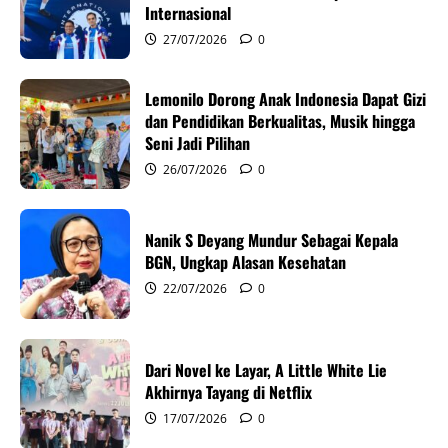
i
Internasional
g
27/07/2026
0
a
Lemonilo Dorong Anak Indonesia Dapat Gizi
dan Pendidikan Berkualitas, Musik hingga
t
Seni Jadi Pilihan
i
26/07/2026
0
o
Nanik S Deyang Mundur Sebagai Kepala
n
BGN, Ungkap Alasan Kesehatan
22/07/2026
0
Dari Novel ke Layar, A Little White Lie
Akhirnya Tayang di Netflix
17/07/2026
0