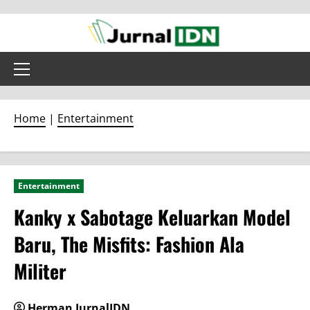
Skip
to
content
Primary
Menu
Home
|
Entertainment
Entertainment
Kanky x Sabotage Keluarkan Model
Baru, The Misfits: Fashion Ala
Militer
Herman JurnalIDN