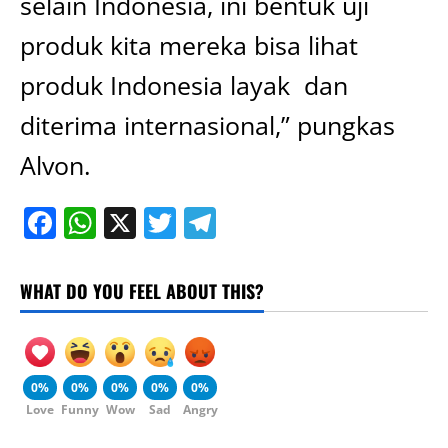
selain Indonesia, ini bentuk uji
produk kita mereka bisa lihat
produk Indonesia layak dan
diterima internasional,” pungkas
Alvon.
Facebook
WhatsApp
X
Twitter
Telegram
WHAT DO YOU FEEL ABOUT THIS?
0%
0%
0%
0%
0%
Love
Funny
Wow
Sad
Angry