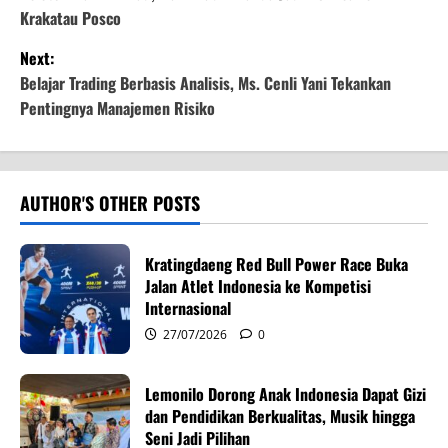
o
Krakatau Posco
s
Next:
t
Belajar Trading Berbasis Analisis, Ms. Cenli Yani Tekankan
Pentingnya Manajemen Risiko
n
a
v
AUTHOR'S OTHER POSTS
i
Kratingdaeng Red Bull Power Race Buka
g
Jalan Atlet Indonesia ke Kompetisi
Internasional
a
27/07/2026
0
t
Lemonilo Dorong Anak Indonesia Dapat Gizi
i
dan Pendidikan Berkualitas, Musik hingga
Seni Jadi Pilihan