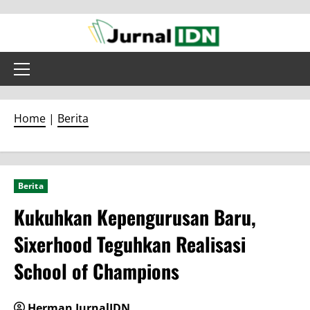
Skip
to
content
Primary
Menu
Home
|
Berita
Berita
Kukuhkan Kepengurusan Baru,
Sixerhood Teguhkan Realisasi
School of Champions
Herman JurnalIDN