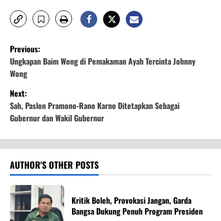
P
Previous:
o
Ungkapan Baim Wong di Pemakaman Ayah Tercinta Johnny
Wong
s
Next:
t
Sah, Paslon Pramono-Rano Karno Ditetapkan Sebagai
Gubernur dan Wakil Gubernur
n
a
v
AUTHOR'S OTHER POSTS
i
Kritik Boleh, Provokasi Jangan, Garda
g
Bangsa Dukung Penuh Program Presiden