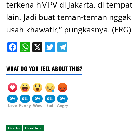
terkena hMPV di Jakarta, di tempat
lain. Jadi buat teman-teman nggak
usah khawatir,” pungkasnya. (FRG).
Facebook
WhatsApp
X
Twitter
Telegram
WHAT DO YOU FEEL ABOUT THIS?
0%
0%
0%
0%
0%
Love
Funny
Wow
Sad
Angry
Berita
Headline