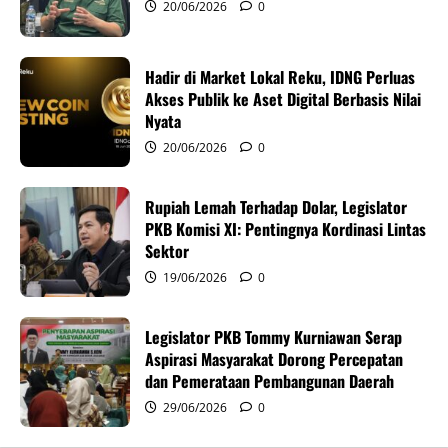
20/06/2026
0
a
t
Hadir di Market Lokal Reku, IDNG Perluas
i
Akses Publik ke Aset Digital Berbasis Nilai
Nyata
o
20/06/2026
0
n
Rupiah Lemah Terhadap Dolar, Legislator
PKB Komisi XI: Pentingnya Kordinasi Lintas
Sektor
19/06/2026
0
Legislator PKB Tommy Kurniawan Serap
Aspirasi Masyarakat Dorong Percepatan
dan Pemerataan Pembangunan Daerah
29/06/2026
0