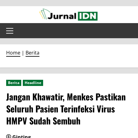
Skip
to
content
Primary
Menu
Home
|
Berita
Berita
Headline
Jangan Khawatir, Menkes Pastikan
Seluruh Pasien Terinfeksi Virus
HMPV Sudah Sembuh
Ginting