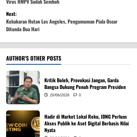
Virus HMPV Sudah Sembuh
s
Next:
t
Kebakaran Hutan Los Angeles, Pengumuman Piala Oscar
Ditunda Dua Hari
n
a
v
AUTHOR'S OTHER POSTS
i
Kritik Boleh, Provokasi Jangan, Garda
g
Bangsa Dukung Penuh Program Presiden
20/06/2026
0
a
t
Hadir di Market Lokal Reku, IDNG Perluas
i
Akses Publik ke Aset Digital Berbasis Nilai
Nyata