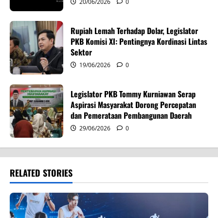
o
20/06/2026
0
n
Rupiah Lemah Terhadap Dolar, Legislator
PKB Komisi XI: Pentingnya Kordinasi Lintas
Sektor
19/06/2026
0
Legislator PKB Tommy Kurniawan Serap
Aspirasi Masyarakat Dorong Percepatan
dan Pemerataan Pembangunan Daerah
29/06/2026
0
RELATED STORIES