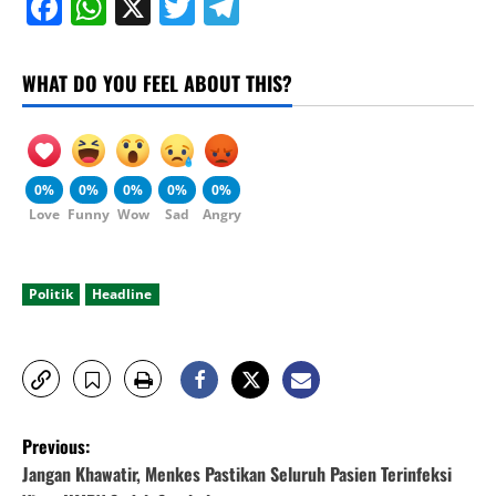
Facebook
WhatsApp
X
Twitter
Telegram
WHAT DO YOU FEEL ABOUT THIS?
0%
0%
0%
0%
0%
Love
Funny
Wow
Sad
Angry
Politik
Headline
P
Previous:
o
Jangan Khawatir, Menkes Pastikan Seluruh Pasien Terinfeksi