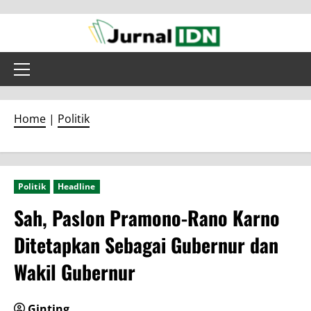
Skip
to
content
Primary
Menu
Home
|
Politik
Politik
Headline
Sah, Paslon Pramono-Rano Karno
Ditetapkan Sebagai Gubernur dan
Wakil Gubernur
Ginting