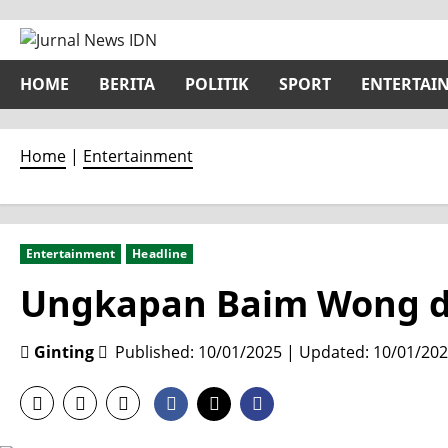
Skip
to
content
HOME
BERITA
POLITIK
SPORT
ENTERTAI
Home
|
Entertainment
Entertainment
Headline
Ungkapan Baim Wong d
Ginting
Published: 10/01/2025 | Updated: 10/01/20