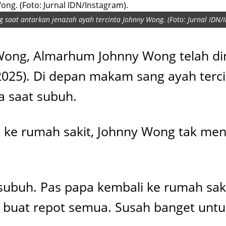
 saat antarkan jenazah ayah tercinta Johnny Wong. (Foto: Jurnal IDN/I
 Wong, Almarhum Johnny Wong telah di
1/2025). Di depan makam sang ayah te
 saat subuh.
n ke rumah sakit, Johnny Wong tak men
subuh. Pas papa kembali ke rumah sak
uat repot semua. Susah banget untuk 