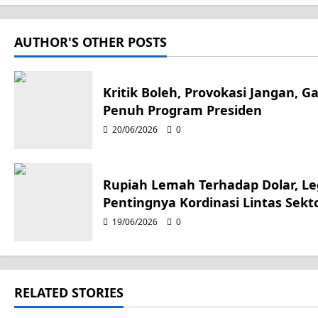
s
t
AUTHOR'S OTHER POSTS
n
a
Kritik Boleh, Provokasi Jangan, 
Penuh Program Presiden
v
20/06/2026
0
i
g
Rupiah Lemah Terhadap Dolar, Leg
Pentingnya Kordinasi Lintas Sekt
a
19/06/2026
0
t
i
RELATED STORIES
o