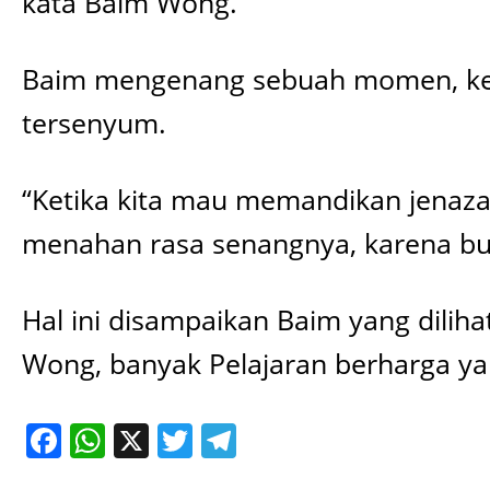
kata Baim Wong.
Baim mengenang sebuah momen, keti
tersenyum.
“Ketika kita mau memandikan jenaza
menahan rasa senangnya, karena bua
Hal ini disampaikan Baim yang diliha
Wong, banyak Pelajaran berharga ya
Facebook
WhatsApp
X
Twitter
Telegram