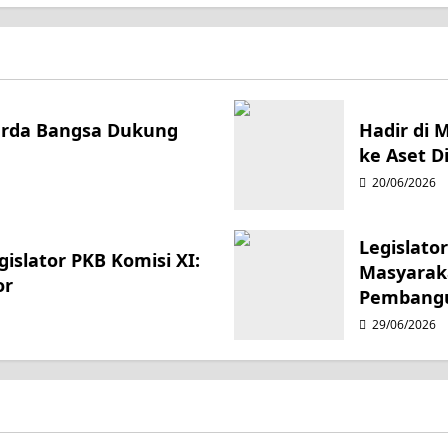
Garda Bangsa Dukung
Hadir di 
ke Aset Di
20/06/2026
Legislato
islator PKB Komisi XI:
Masyarak
or
Pembang
29/06/2026