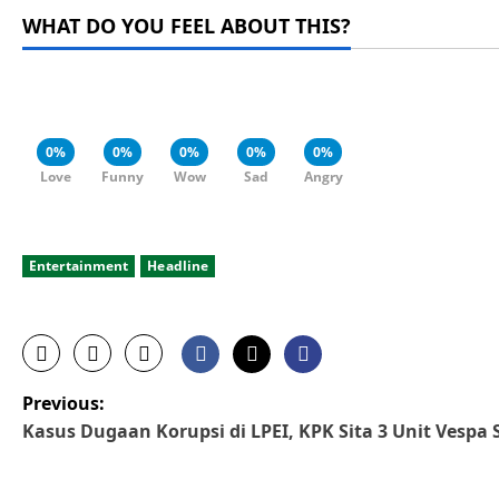
WHAT DO YOU FEEL ABOUT THIS?
0%
0%
0%
0%
0%
Love
Funny
Wow
Sad
Angry
Entertainment
Headline
P
Previous:
Kasus Dugaan Korupsi di LPEI, KPK Sita 3 Unit Vespa Se
o