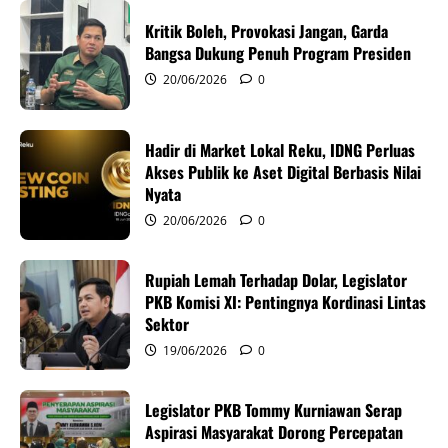
i
Kritik Boleh, Provokasi Jangan, Garda
g
Bangsa Dukung Penuh Program Presiden
20/06/2026
0
a
t
Hadir di Market Lokal Reku, IDNG Perluas
i
Akses Publik ke Aset Digital Berbasis Nilai
Nyata
o
20/06/2026
0
n
Rupiah Lemah Terhadap Dolar, Legislator
PKB Komisi XI: Pentingnya Kordinasi Lintas
Sektor
19/06/2026
0
Legislator PKB Tommy Kurniawan Serap
Aspirasi Masyarakat Dorong Percepatan