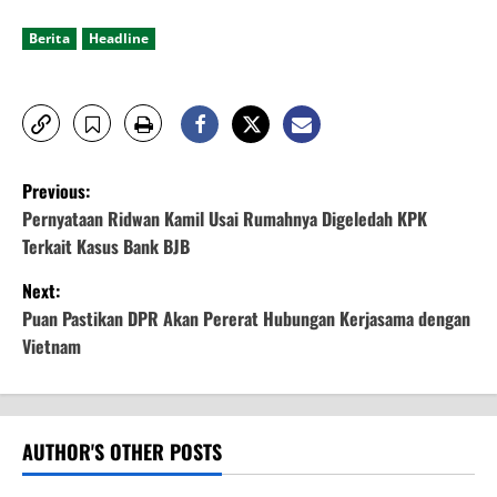
Berita
Headline
P
Previous:
o
Pernyataan Ridwan Kamil Usai Rumahnya Digeledah KPK
Terkait Kasus Bank BJB
s
Next:
t
Puan Pastikan DPR Akan Pererat Hubungan Kerjasama dengan
Vietnam
n
a
v
AUTHOR'S OTHER POSTS