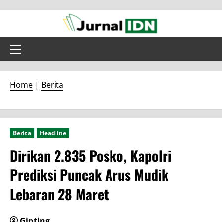
Skip
to
content
Primary
Menu
Home
|
Berita
Berita
Headline
Dirikan 2.835 Posko, Kapolri
Prediksi Puncak Arus Mudik
Lebaran 28 Maret
Ginting