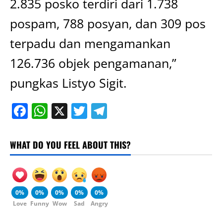
2.835 posko terdiri dari 1.738
pospam, 788 posyan, dan 309 pos
terpadu dan mengamankan
126.736 objek pengamanan,”
pungkas Listyo Sigit.
Facebook
WhatsApp
X
Twitter
Telegram
WHAT DO YOU FEEL ABOUT THIS?
0%
0%
0%
0%
0%
Love
Funny
Wow
Sad
Angry