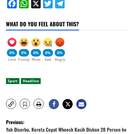
Facebook
WhatsApp
X
Twitter
Telegram
WHAT DO YOU FEEL ABOUT THIS?
0%
0%
0%
0%
0%
Love
Funny
Wow
Sad
Angry
Sport
Headline
P
Previous:
o
Yuk Diserbu, Kereta Cepat Whoosh Kasih Diskon 20 Persen ke