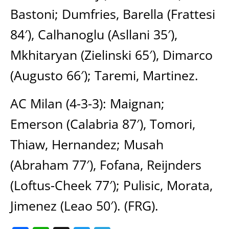
Bastoni; Dumfries, Barella (Frattesi
84′), Calhanoglu (Asllani 35′),
Mkhitaryan (Zielinski 65′), Dimarco
(Augusto 66′); Taremi, Martinez.
AC Milan (4-3-3): Maignan;
Emerson (Calabria 87′), Tomori,
Thiaw, Hernandez; Musah
(Abraham 77′), Fofana, Reijnders
(Loftus-Cheek 77′); Pulisic, Morata,
Jimenez (Leao 50′). (FRG).