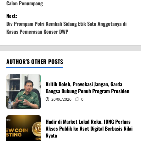
Calon Penumpang
s
Next:
t
Div Prompam Polri Kembali Sidang Etik Satu Anggotanya di
Kasus Pemerasan Konser DWP
n
a
v
AUTHOR'S OTHER POSTS
i
Kritik Boleh, Provokasi Jangan, Garda
g
Bangsa Dukung Penuh Program Presiden
20/06/2026
0
a
t
Hadir di Market Lokal Reku, IDNG Perluas
i
Akses Publik ke Aset Digital Berbasis Nilai
Nyata