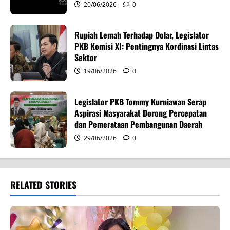
o
20/06/2026
0
n
Rupiah Lemah Terhadap Dolar, Legislator
PKB Komisi XI: Pentingnya Kordinasi Lintas
Sektor
19/06/2026
0
Legislator PKB Tommy Kurniawan Serap
Aspirasi Masyarakat Dorong Percepatan
dan Pemerataan Pembangunan Daerah
29/06/2026
0
RELATED STORIES