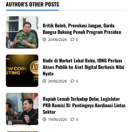
v
AUTHOR'S OTHER POSTS
i
Kritik Boleh, Provokasi Jangan, Garda
g
Bangsa Dukung Penuh Program Presiden
20/06/2026
0
a
t
Hadir di Market Lokal Reku, IDNG Perluas
i
Akses Publik ke Aset Digital Berbasis Nilai
Nyata
o
20/06/2026
0
n
Rupiah Lemah Terhadap Dolar, Legislator
PKB Komisi XI: Pentingnya Kordinasi Lintas
Sektor
19/06/2026
0