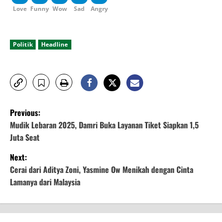
Love
Funny
Wow
Sad
Angry
Politik
Headline
P
Previous:
o
Mudik Lebaran 2025, Damri Buka Layanan Tiket Siapkan 1,5
Juta Seat
s
Next:
t
Cerai dari Aditya Zoni, Yasmine Ow Menikah dengan Cinta
Lamanya dari Malaysia
n
a