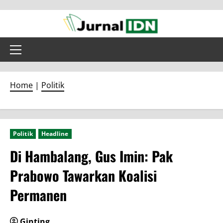
Skip
to
content
Primary
Menu
Home
|
Politik
Politik
Headline
Di Hambalang, Gus Imin: Pak
Prabowo Tawarkan Koalisi
Permanen
Ginting