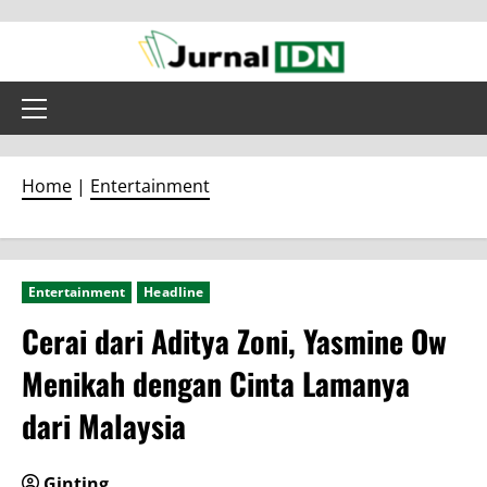
Skip
to
content
Primary
Menu
Home
|
Entertainment
Entertainment
Headline
Cerai dari Aditya Zoni, Yasmine Ow
Menikah dengan Cinta Lamanya
dari Malaysia
Ginting