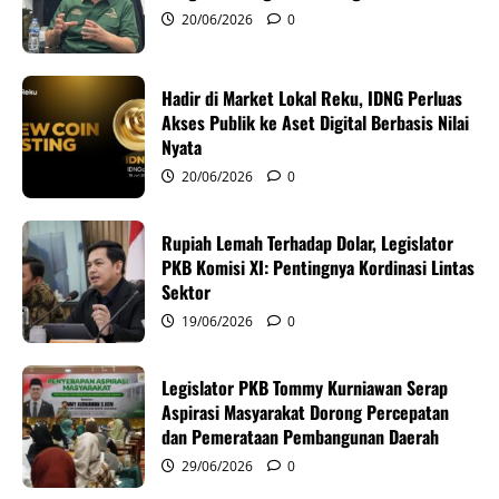
20/06/2026
0
a
t
Hadir di Market Lokal Reku, IDNG Perluas
i
Akses Publik ke Aset Digital Berbasis Nilai
Nyata
o
20/06/2026
0
n
Rupiah Lemah Terhadap Dolar, Legislator
PKB Komisi XI: Pentingnya Kordinasi Lintas
Sektor
19/06/2026
0
Legislator PKB Tommy Kurniawan Serap
Aspirasi Masyarakat Dorong Percepatan
dan Pemerataan Pembangunan Daerah
29/06/2026
0