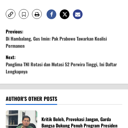
P
Previous:
o
Di Hambalang, Gus Imin: Pak Prabowo Tawarkan Koalisi
Permanen
s
Next:
t
Panglima TNI Rotasi dan Mutasi 52 Perwira Tinggi, Ini Daftar
Lengkapnya
n
a
v
AUTHOR'S OTHER POSTS
i
Kritik Boleh, Provokasi Jangan, Garda
g
Bangsa Dukung Penuh Program Presiden