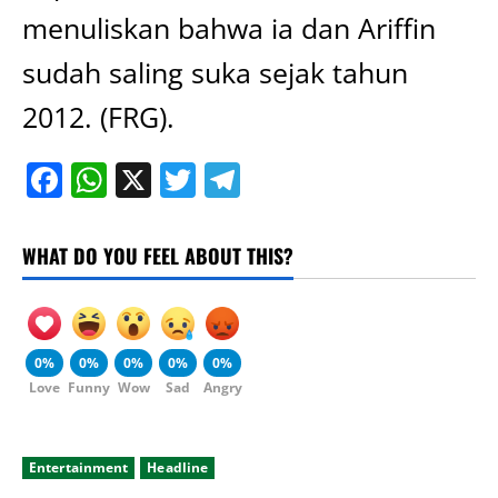
menuliskan bahwa ia dan Ariffin
sudah saling suka sejak tahun
2012. (FRG).
Facebook
WhatsApp
X
Twitter
Telegram
WHAT DO YOU FEEL ABOUT THIS?
0%
0%
0%
0%
0%
Love
Funny
Wow
Sad
Angry
Entertainment
Headline