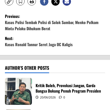
P
Previous:
o
Kasus Polisi Tembak Polisi di Solok Sumbar, Menko Polkam
Minta Pelaku Dihukum Berat
s
Next:
t
Kasus Ronald Tannur Seret Juga OC Kaligis
n
a
AUTHOR'S OTHER POSTS
v
i
Kritik Boleh, Provokasi Jangan, Garda
Bangsa Dukung Penuh Program Presiden
g
20/06/2026
0
a