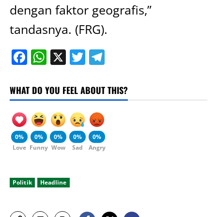
dengan faktor geografis,”
tandasnya. (FRG).
Facebook
WhatsApp
X
Twitter
Telegram
WHAT DO YOU FEEL ABOUT THIS?
0%
0%
0%
0%
0%
Love
Funny
Wow
Sad
Angry
Politik
Headline