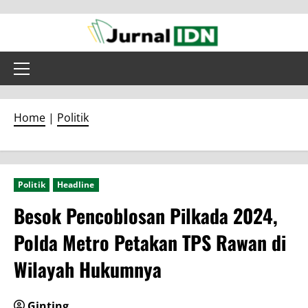
Skip
to
content
Primary
Menu
Home
|
Politik
Politik
Headline
Besok Pencoblosan Pilkada 2024,
Polda Metro Petakan TPS Rawan di
Wilayah Hukumnya
Ginting