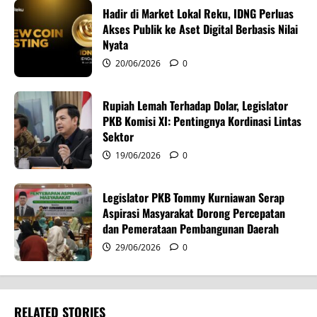
Hadir di Market Lokal Reku, IDNG Perluas
t
Akses Publik ke Aset Digital Berbasis Nilai
i
Nyata
20/06/2026
0
o
n
Rupiah Lemah Terhadap Dolar, Legislator
PKB Komisi XI: Pentingnya Kordinasi Lintas
Sektor
19/06/2026
0
Legislator PKB Tommy Kurniawan Serap
Aspirasi Masyarakat Dorong Percepatan
dan Pemerataan Pembangunan Daerah
29/06/2026
0
RELATED STORIES