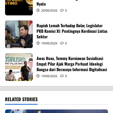
o
Nyata
20/06/2026
0
n
Rupiah Lemah Terhadap Dolar, Legislator
PKB Komisi XI: Pentingnya Kordinasi Lintas
Sektor
19/06/2026
0
Awas Hoax, Tommy Kurniawan Sosialisasi
Empat Pilar Ajak Warga Perkuat Ideologi
Bangsa dari Derasnya Informasi Digitalisasi
19/06/2026
0
RELATED STORIES