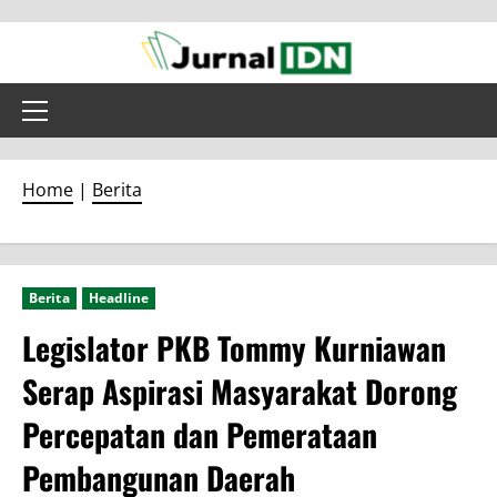
Skip
to
content
Primary
Menu
Home
|
Berita
Berita
Headline
Legislator PKB Tommy Kurniawan
Serap Aspirasi Masyarakat Dorong
Percepatan dan Pemerataan
Pembangunan Daerah