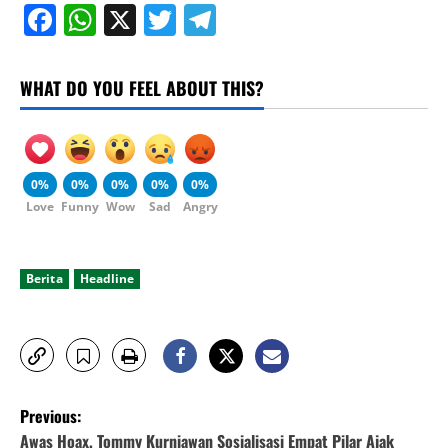
Facebook
WhatsApp
X
Twitter
Telegram
WHAT DO YOU FEEL ABOUT THIS?
0%
0%
0%
0%
0%
Love
Funny
Wow
Sad
Angry
Berita
Headline
P
Previous:
Awas Hoax, Tommy Kurniawan Sosialisasi Empat Pilar Ajak