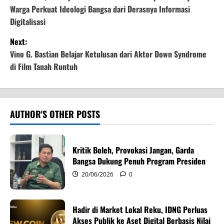
o
Warga Perkuat Ideologi Bangsa dari Derasnya Informasi
s
Digitalisasi
t
Next:
Vino G. Bastian Belajar Ketulusan dari Aktor Down Syndrome
n
di Film Tanah Runtuh
a
v
AUTHOR'S OTHER POSTS
i
g
Kritik Boleh, Provokasi Jangan, Garda
Bangsa Dukung Penuh Program Presiden
a
20/06/2026
0
t
i
Hadir di Market Lokal Reku, IDNG Perluas
Akses Publik ke Aset Digital Berbasis Nilai