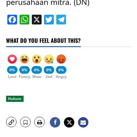
perusahaan mitra. (DN)
Facebook
WhatsApp
X
Twitter
Telegram
WHAT DO YOU FEEL ABOUT THIS?
0%
0%
0%
0%
0%
Love
Funny
Wow
Sad
Angry
Hukum