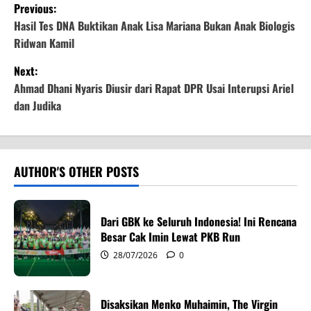
P
Previous:
o
Hasil Tes DNA Buktikan Anak Lisa Mariana Bukan Anak Biologis
Ridwan Kamil
s
Next:
t
Ahmad Dhani Nyaris Diusir dari Rapat DPR Usai Interupsi Ariel
dan Judika
n
a
v
AUTHOR'S OTHER POSTS
i
Dari GBK ke Seluruh Indonesia! Ini Rencana
g
Besar Cak Imin Lewat PKB Run
28/07/2026
0
a
t
Disaksikan Menko Muhaimin, The Virgin