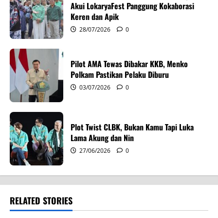
i
Akui LokaryaFest Panggung Kokaborasi
Keren dan Apik
o
28/07/2026
0
n
Pilot AMA Tewas Dibakar KKB, Menko
Polkam Pastikan Pelaku Diburu
03/07/2026
0
Plot Twist CLBK, Bukan Kamu Tapi Luka
Lama Akung dan Nin
27/06/2026
0
RELATED STORIES