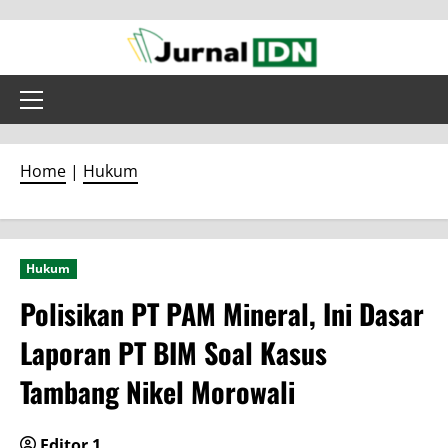
Skip
to
content
Primary
Menu
Home
|
Hukum
Hukum
Polisikan PT PAM Mineral, Ini Dasar
Laporan PT BIM Soal Kasus
Tambang Nikel Morowali
Editor 1