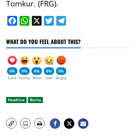
Tomkur. (FRG).
Facebook
WhatsApp
X
Twitter
Telegram
WHAT DO YOU FEEL ABOUT THIS?
0%
0%
0%
0%
0%
Love
Funny
Wow
Sad
Angry
Headline
Berita