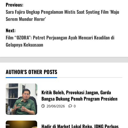
P
Previous:
o
Sara Fajira Ungkap Pengalaman Mistis Saat Syuting Film ‘Maju
Serem Mundur Horor’
s
Next:
t
Film “OZORA”: Potret Perjuangan Ayah Mencari Keadilan di
Gelapnya Kekuasaan
n
a
v
AUTHOR'S OTHER POSTS
i
Kritik Boleh, Provokasi Jangan, Garda
g
Bangsa Dukung Penuh Program Presiden
20/06/2026
0
a
t
Hadir di Market Lokal Reku, IDNG Perluas