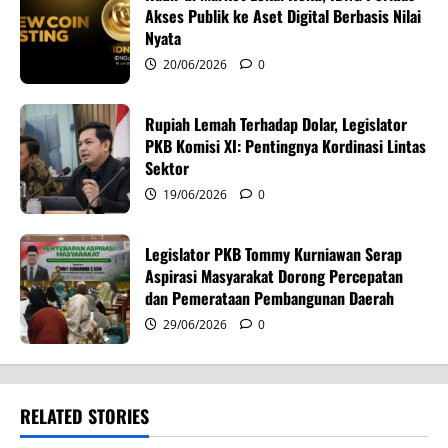
i
Akses Publik ke Aset Digital Berbasis Nilai
Nyata
o
20/06/2026
0
n
Rupiah Lemah Terhadap Dolar, Legislator
PKB Komisi XI: Pentingnya Kordinasi Lintas
Sektor
19/06/2026
0
Legislator PKB Tommy Kurniawan Serap
Aspirasi Masyarakat Dorong Percepatan
dan Pemerataan Pembangunan Daerah
29/06/2026
0
RELATED STORIES