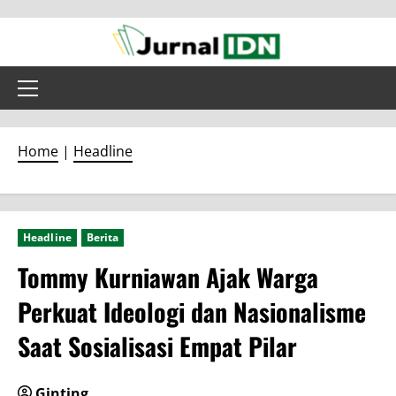
Skip
to
content
Primary
Menu
Home
|
Headline
Headline
Berita
Tommy Kurniawan Ajak Warga
Perkuat Ideologi dan Nasionalisme
Saat Sosialisasi Empat Pilar
Ginting