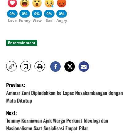
0%
0%
0%
0%
0%
Love
Funny
Wow
Sad
Angry
Entertainment
P
Previous:
o
Ammar Zoni Dipindahkan ke Lapas Nusakambangan dengan
Mata Ditutup
s
Next:
t
Tommy Kurniawan Ajak Warga Perkuat Ideologi dan
Nasionalisme Saat Sosialisasi Empat Pilar
n