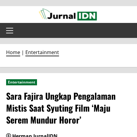
Skip
to
content
Primary
Menu
Home
|
Entertainment
Entertainment
Sara Fajira Ungkap Pengalaman
Mistis Saat Syuting Film ‘Maju
Serem Mundur Horor’
Herman JurnalIDN