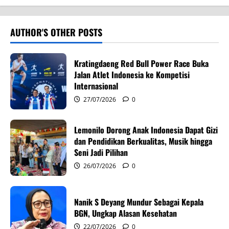
a
v
AUTHOR'S OTHER POSTS
i
Kratingdaeng Red Bull Power Race Buka
g
Jalan Atlet Indonesia ke Kompetisi
Internasional
a
27/07/2026
0
t
Lemonilo Dorong Anak Indonesia Dapat Gizi
i
dan Pendidikan Berkualitas, Musik hingga
Seni Jadi Pilihan
o
26/07/2026
0
n
Nanik S Deyang Mundur Sebagai Kepala
BGN, Ungkap Alasan Kesehatan
22/07/2026
0