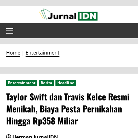
Skip
to
content
Primary
Menu
Home
|
Entertainment
Entertainment
Berita
Headline
Taylor Swift dan Travis Kelce Resmi
Menikah, Biaya Pesta Pernikahan
Hingga Rp358 Miliar
Herman JurnalIDN