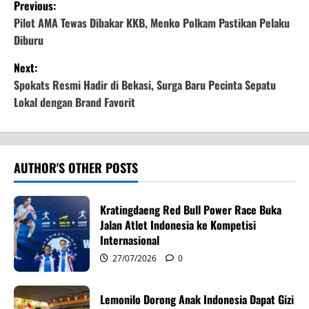
P
Previous:
o
Pilot AMA Tewas Dibakar KKB, Menko Polkam Pastikan Pelaku
Diburu
s
Next:
t
Spokats Resmi Hadir di Bekasi, Surga Baru Pecinta Sepatu
Lokal dengan Brand Favorit
n
a
v
AUTHOR'S OTHER POSTS
i
Kratingdaeng Red Bull Power Race Buka
g
Jalan Atlet Indonesia ke Kompetisi
Internasional
a
27/07/2026
0
t
Lemonilo Dorong Anak Indonesia Dapat Gizi