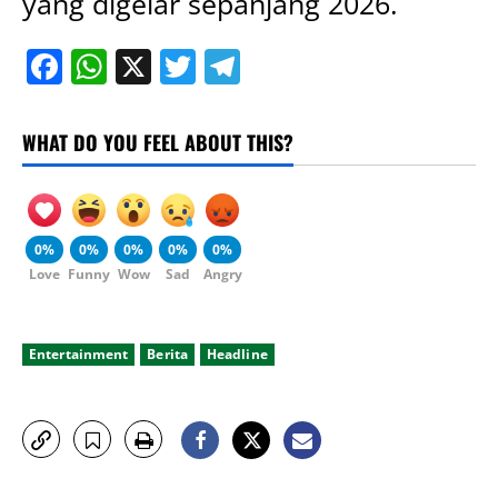
yang digelar sepanjang 2026.
Facebook
WhatsApp
X
Twitter
Telegram
WHAT DO YOU FEEL ABOUT THIS?
0%
0%
0%
0%
0%
Love
Funny
Wow
Sad
Angry
Entertainment
Berita
Headline