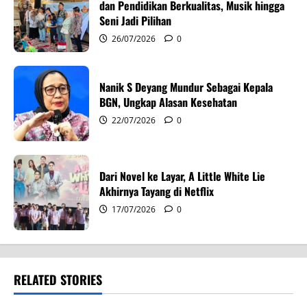
i
dan Pendidikan Berkualitas, Musik hingga
Seni Jadi Pilihan
o
26/07/2026
0
n
Nanik S Deyang Mundur Sebagai Kepala
BGN, Ungkap Alasan Kesehatan
22/07/2026
0
Dari Novel ke Layar, A Little White Lie
Akhirnya Tayang di Netflix
17/07/2026
0
RELATED STORIES