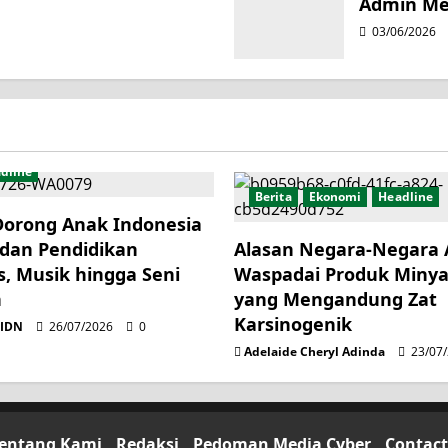
Admin Me
03/06/2026
dline
Berita
Ekonomi
Headline
Dorong Anak Indonesia
 dan Pendidikan
Alasan Negara-Negara 
s, Musik hingga Seni
Waspadai Produk Minya
n
yang Mengandung Zat
Karsinogenik
lIDN
26/07/2026
0
Adelaide Cheryl Adinda
23/07
entang Kami
Redaksi
Pedoman Media Cyber
Contact