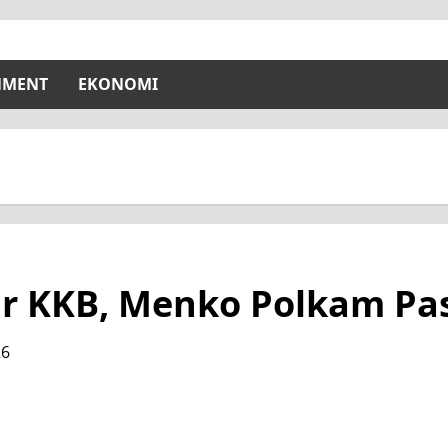
NMENT
EKONOMI
ar KKB, Menko Polkam Pa
26