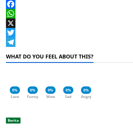
Facebook
WhatsApp
X
Twitter
Telegram
WHAT DO YOU FEEL ABOUT THIS?
0%
0%
0%
0%
0%
Love
Funny
Wow
Sad
Angry
Berita