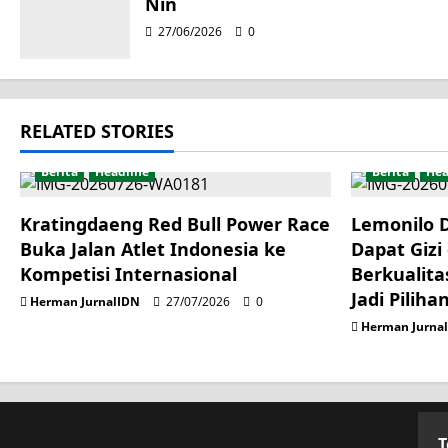
Nin
a
27/06/2026
0
t
i
RELATED STORIES
o
Berita
Headline
Berita
Hea
n
Kratingdaeng Red Bull Power Race
Lemonilo 
Buka Jalan Atlet Indonesia ke
Dapat Gizi
Kompetisi Internasional
Berkualita
Jadi Piliha
Herman JurnalIDN
27/07/2026
0
Herman Jurna
T