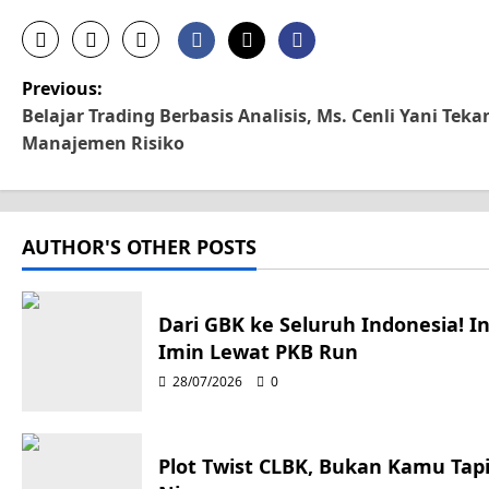
P
Previous:
Belajar Trading Berbasis Analisis, Ms. Cenli Yani Te
o
Manajemen Risiko
s
t
AUTHOR'S OTHER POSTS
n
a
Dari GBK ke Seluruh Indonesia! I
Imin Lewat PKB Run
v
28/07/2026
0
i
g
Plot Twist CLBK, Bukan Kamu Ta