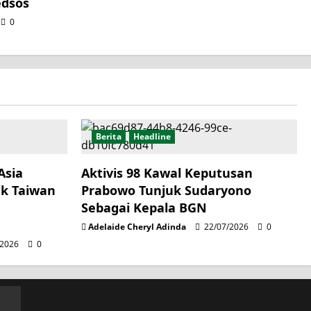
dsos
0
Berita
Headline
Asia
Aktivis 98 Kawal Keputusan
k Taiwan
Prabowo Tunjuk Sudaryono
Sebagai Kepala BGN
Adelaide Cheryl Adinda
22/07/2026
0
/2026
0