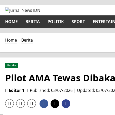
Skip
to
content
HOME
BERITA
POLITIK
SPORT
ENTERTAI
Home
|
Berita
Berita
Pilot AMA Tewas Dibak
Editor 1
Published: 03/07/2026 | Updated: 03/07/20