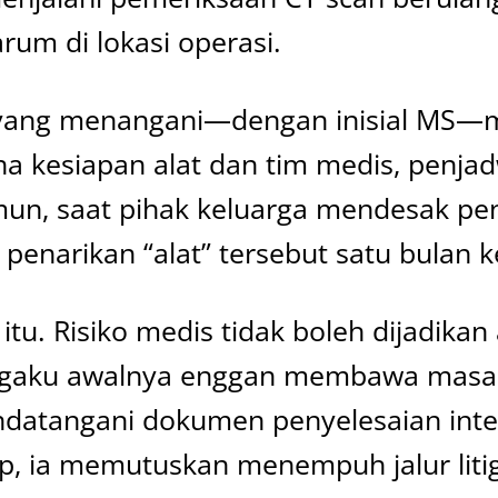
um di lokasi operasi.
r yang menangani—dengan inisial MS
na kesiapan alat dan tim medis, penja
mun, saat pihak keluarga mendesak penj
penarikan “alat” tersebut satu bulan 
tu. Risiko medis tidak boleh dijadika
engaku awalnya enggan membawa masal
ndatangani dokumen penyelesaian int
p, ia memutuskan menempuh jalur litig