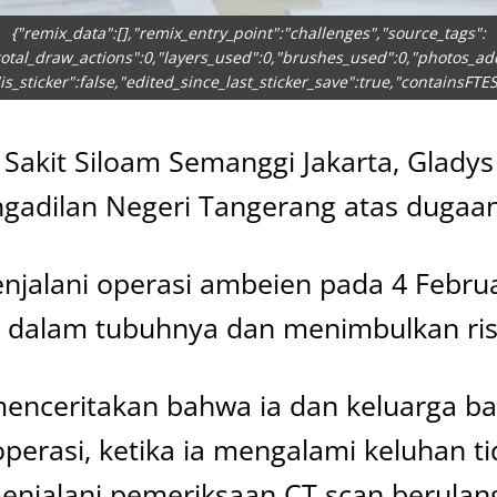
{"remix_data":[],"remix_entry_point":"challenges","source_tags":
total_draw_actions":0,"layers_used":0,"brushes_used":0,"photos_adde
"is_sticker":false,"edited_since_last_sticker_save":true,"containsFTES
Sakit Siloam Semanggi Jakarta, Gladys
gadilan Negeri Tangerang atas dugaan
jalani operasi ambeien pada 4 Febru
i dalam tubuhnya dan menimbulkan ris
menceritakan bahwa ia dan keluarga 
operasi, ketika ia mengalami keluhan t
menjalani pemeriksaan CT scan berula