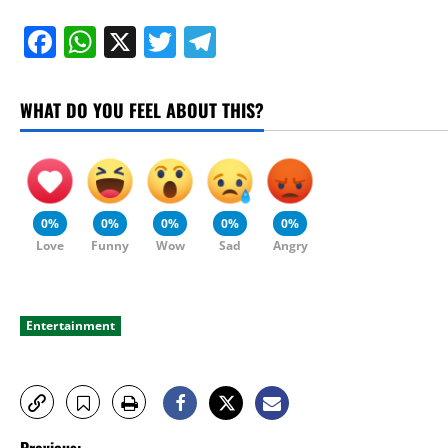
Facebook
WhatsApp
X
Twitter
Telegram
WHAT DO YOU FEEL ABOUT THIS?
0%
0%
0%
0%
0%
Love
Funny
Wow
Sad
Angry
Entertainment