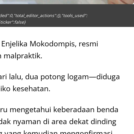
d":0,"total_editor_actions":{},"tools_used":
ticker":false}
 Enjelika Mokodompis, resmi
 malpraktik.
ari lalu, dua potong logam—diduga
iko kesehatan.
baru mengetahui keberadaan benda
idak nyaman di area dekat dinding
ng yang kemudian mengonfirmasi