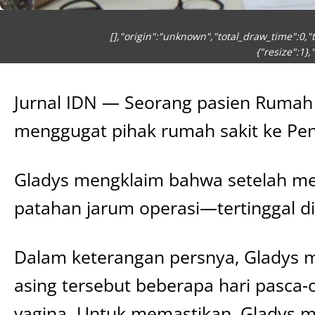
[],"origin":"unknown","total_draw_time":0,"
{"resize":1},
Jurnal IDN — Seorang pasien Rumah 
menggugat pihak rumah sakit ke Pen
Gladys mengklaim bahwa setelah men
patahan jarum operasi—tertinggal d
Dalam keterangan persnya, Gladys 
asing tersebut beberapa hari pasca-
vagina. Untuk memastikan, Gladys 