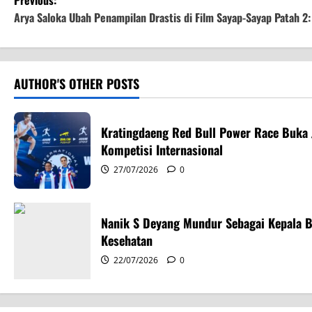
P
Previous:
Arya Saloka Ubah Penampilan Drastis di Film Sayap-Sayap Patah 2: 
o
s
AUTHOR'S OTHER POSTS
t
n
Kratingdaeng Red Bull Power Race Buka J
a
Kompetisi Internasional
27/07/2026
0
v
i
Nanik S Deyang Mundur Sebagai Kepala 
g
Kesehatan
a
22/07/2026
0
t