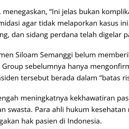
 menegaskan, “Ini jelas bukan komplika
imidasi agar tidak melaporkan kasus in
, dan sidang perdana telah digelar pa
jemen Siloam Semanggi belum memberik
m Group sebelumnya hanya mengonfir
iden tersebut berada dalam “batas ri
i tengah meningkatnya kekhawatiran pa
hatan swasta. Para ahli hukum kesehat
akan hak pasien di Indonesia.