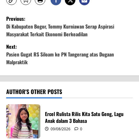
P
Previous:
o
Di Kabupaten Bogor, Tommy Kurniawan Serap Aspirasi
Masyarakat Terkait Ekonomi Berkeadilan
s
Next:
t
Pasien Gugat RS Siloam ke PN Tangerang atas Dugaan
Malpraktik
n
a
v
AUTHOR'S OTHER POSTS
i
Ercel Rulista Rilis Kita Satu Geng, Lagu
g
Anak dalam 3 Bahasa
09/08/2026
0
a