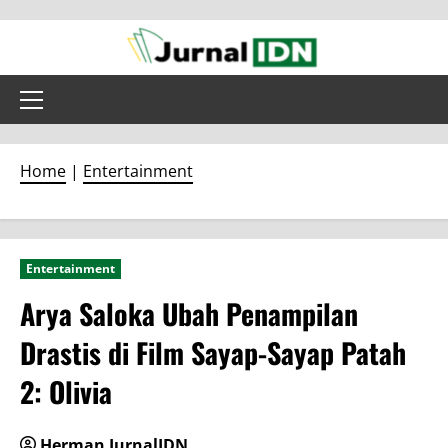
Skip
to
content
Primary
Menu
Home
|
Entertainment
Entertainment
Arya Saloka Ubah Penampilan
Drastis di Film Sayap-Sayap Patah
2: Olivia
Herman JurnalIDN