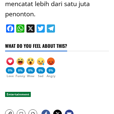
mencatat lebih dari satu juta
penonton.
Facebook
WhatsApp
X
Twitter
Telegram
WHAT DO YOU FEEL ABOUT THIS?
0%
0%
0%
0%
0%
Love
Funny
Wow
Sad
Angry
Entertainment