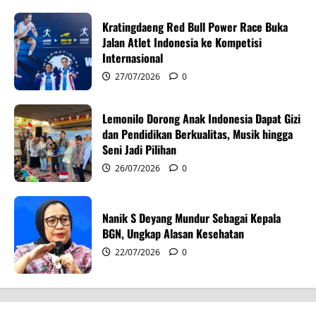
t
Kratingdaeng Red Bull Power Race Buka
i
Jalan Atlet Indonesia ke Kompetisi
Internasional
o
27/07/2026
0
n
Lemonilo Dorong Anak Indonesia Dapat Gizi
dan Pendidikan Berkualitas, Musik hingga
Seni Jadi Pilihan
26/07/2026
0
Nanik S Deyang Mundur Sebagai Kepala
BGN, Ungkap Alasan Kesehatan
22/07/2026
0