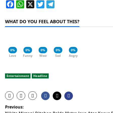
Facebook
WhatsApp
X
Twitter
Telegram
WHAT DO YOU FEEL ABOUT THIS?
0%
0%
0%
0%
0%
Love
Funny
Wow
Sad
Angry
Entertainment
Headline
P
Previous: