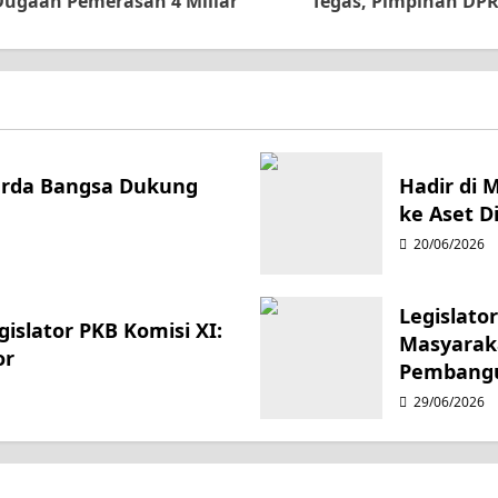
 Dugaan Pemerasan 4 Miliar
Tegas, Pimpinan DP
Garda Bangsa Dukung
Hadir di 
ke Aset Di
20/06/2026
Legislato
islator PKB Komisi XI:
Masyarak
or
Pembang
29/06/2026