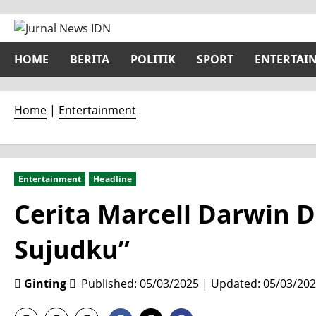
Skip
to
content
HOME
BERITA
POLITIK
SPORT
ENTERTAI
Home
|
Entertainment
Entertainment
Headline
Cerita Marcell Darwin 
Sujudku”
Ginting
Published: 05/03/2025 | Updated: 05/03/20