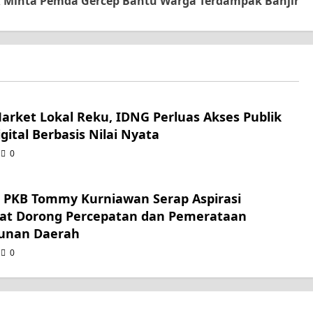
R Minta Pemda Gercep Bantu Warga Terdampak Banjir
Market Lokal Reku, IDNG Perluas Akses Publik
gital Berbasis Nilai Nyata
0
r PKB Tommy Kurniawan Serap Aspirasi
at Dorong Percepatan dan Pemerataan
unan Daerah
0