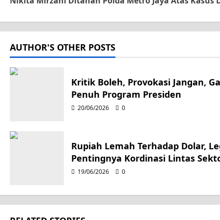
Nikita Mirzani Ditahan Polda Metro Jaya Atas Kasus
o
s
AUTHOR'S OTHER POSTS
t
n
Kritik Boleh, Provokasi Jangan, 
a
Penuh Program Presiden
20/06/2026
0
v
i
Rupiah Lemah Terhadap Dolar, Leg
g
Pentingnya Kordinasi Lintas Sekt
19/06/2026
0
a
t
i