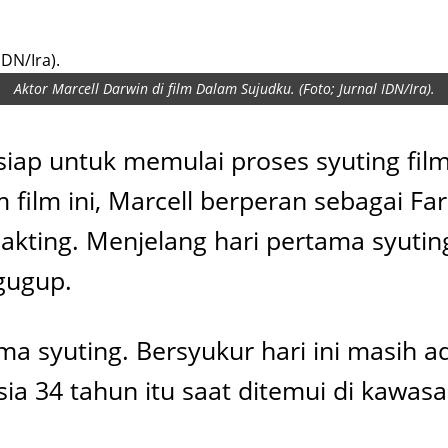
Aktor Marcell Darwin di film Dalam Sujudku. (Foto; Jurnal IDN/Ira).
rsiap untuk memulai proses syuting fil
m film ini, Marcell berperan sebagai 
a akting. Menjelang hari pertama syut
gugup.
a syuting. Bersyukur hari ini masih a
a 34 tahun itu saat ditemui di kawasan