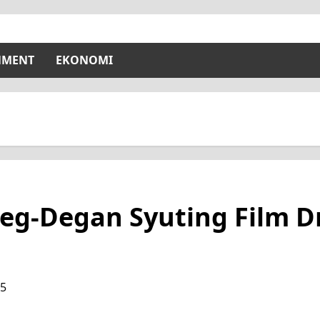
NMENT
EKONOMI
Deg-Degan Syuting Film D
25