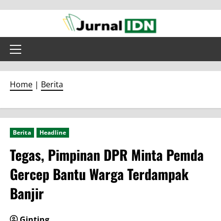
Skip
to
content
Primary
Menu
Home
|
Berita
Berita
Headline
Tegas, Pimpinan DPR Minta Pemda
Gercep Bantu Warga Terdampak
Banjir
Ginting