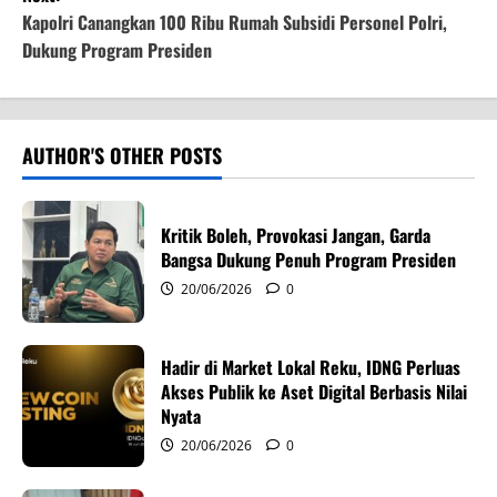
t
Kapolri Canangkan 100 Ribu Rumah Subsidi Personel Polri,
Dukung Program Presiden
n
a
v
AUTHOR'S OTHER POSTS
i
Kritik Boleh, Provokasi Jangan, Garda
g
Bangsa Dukung Penuh Program Presiden
20/06/2026
0
a
t
Hadir di Market Lokal Reku, IDNG Perluas
i
Akses Publik ke Aset Digital Berbasis Nilai
Nyata
o
20/06/2026
0
n