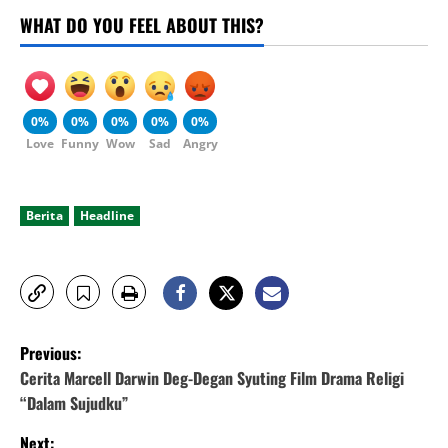
WHAT DO YOU FEEL ABOUT THIS?
0%
0%
0%
0%
0%
Love
Funny
Wow
Sad
Angry
Berita
Headline
P
Previous:
o
Cerita Marcell Darwin Deg-Degan Syuting Film Drama Religi
“Dalam Sujudku”
s
Next: