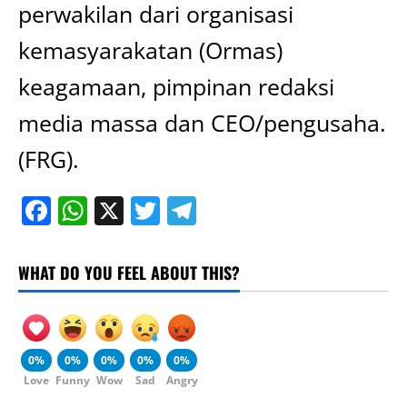
perwakilan dari organisasi
kemasyarakatan (Ormas)
keagamaan, pimpinan redaksi
media massa dan CEO/pengusaha.
(FRG).
Facebook
WhatsApp
X
Twitter
Telegram
WHAT DO YOU FEEL ABOUT THIS?
0%
0%
0%
0%
0%
Love
Funny
Wow
Sad
Angry