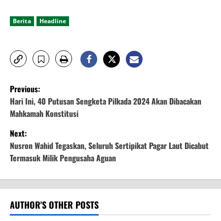
Berita
Headline
P
Previous:
o
Hari Ini, 40 Putusan Sengketa Pilkada 2024 Akan Dibacakan
Mahkamah Konstitusi
s
Next:
t
Nusron Wahid Tegaskan, Seluruh Sertipikat Pagar Laut Dicabut
Termasuk Milik Pengusaha Aguan
n
a
v
AUTHOR'S OTHER POSTS