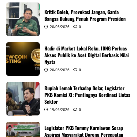
i
Kritik Boleh, Provokasi Jangan, Garda
g
Bangsa Dukung Penuh Program Presiden
20/06/2026
0
a
t
Hadir di Market Lokal Reku, IDNG Perluas
i
Akses Publik ke Aset Digital Berbasis Nilai
Nyata
o
20/06/2026
0
n
Rupiah Lemah Terhadap Dolar, Legislator
PKB Komisi XI: Pentingnya Kordinasi Lintas
Sektor
19/06/2026
0
Legislator PKB Tommy Kurniawan Serap
Aspirasi Masyarakat Dorong Percepatan