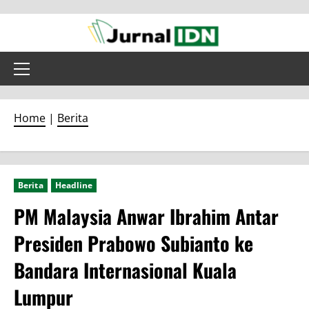
Skip
to
content
Primary
Menu
Home
|
Berita
Berita
Headline
PM Malaysia Anwar Ibrahim Antar
Presiden Prabowo Subianto ke
Bandara Internasional Kuala
Lumpur