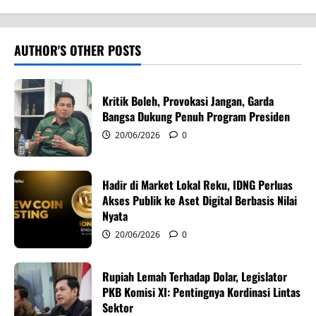
a
v
AUTHOR'S OTHER POSTS
i
Kritik Boleh, Provokasi Jangan, Garda
g
Bangsa Dukung Penuh Program Presiden
20/06/2026
0
a
t
Hadir di Market Lokal Reku, IDNG Perluas
i
Akses Publik ke Aset Digital Berbasis Nilai
Nyata
o
20/06/2026
0
n
Rupiah Lemah Terhadap Dolar, Legislator
PKB Komisi XI: Pentingnya Kordinasi Lintas
Sektor