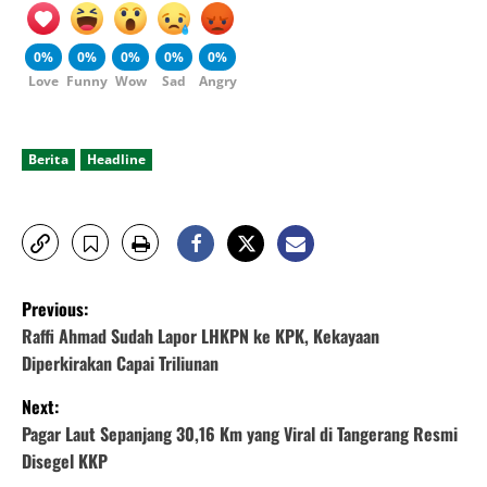
0%
0%
0%
0%
0%
Love
Funny
Wow
Sad
Angry
Berita
Headline
P
Previous:
o
Raffi Ahmad Sudah Lapor LHKPN ke KPK, Kekayaan
Diperkirakan Capai Triliunan
s
Next:
t
Pagar Laut Sepanjang 30,16 Km yang Viral di Tangerang Resmi
Disegel KKP
n