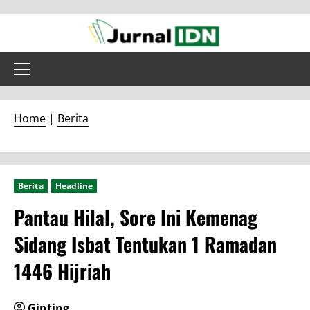
Skip
to
content
Primary
Menu
Home
|
Berita
Berita
Headline
Pantau Hilal, Sore Ini Kemenag
Sidang Isbat Tentukan 1 Ramadan
1446 Hijriah
Ginting