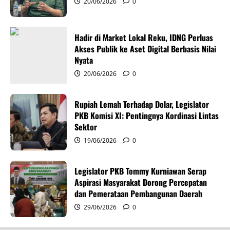
20/06/2026
0
a
t
Hadir di Market Lokal Reku, IDNG Perluas
i
Akses Publik ke Aset Digital Berbasis Nilai
Nyata
o
20/06/2026
0
n
Rupiah Lemah Terhadap Dolar, Legislator
PKB Komisi XI: Pentingnya Kordinasi Lintas
Sektor
19/06/2026
0
Legislator PKB Tommy Kurniawan Serap
Aspirasi Masyarakat Dorong Percepatan
dan Pemerataan Pembangunan Daerah
29/06/2026
0