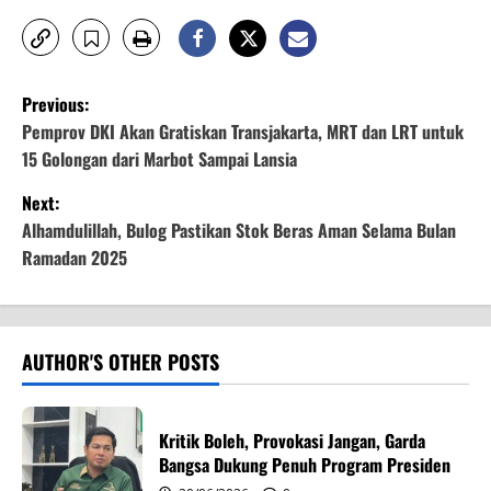
P
Previous:
o
Pemprov DKI Akan Gratiskan Transjakarta, MRT dan LRT untuk
15 Golongan dari Marbot Sampai Lansia
s
Next:
t
Alhamdulillah, Bulog Pastikan Stok Beras Aman Selama Bulan
Ramadan 2025
n
a
v
AUTHOR'S OTHER POSTS
i
Kritik Boleh, Provokasi Jangan, Garda
g
Bangsa Dukung Penuh Program Presiden