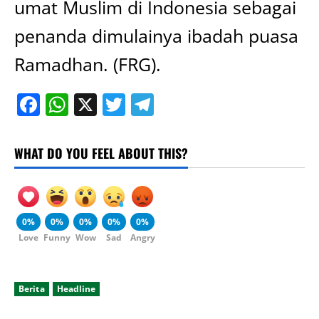
umat Muslim di Indonesia sebagai
penanda dimulainya ibadah puasa
Ramadhan. (FRG).
Facebook
WhatsApp
X
Twitter
Telegram
WHAT DO YOU FEEL ABOUT THIS?
0%
0%
0%
0%
0%
Love
Funny
Wow
Sad
Angry
Berita
Headline