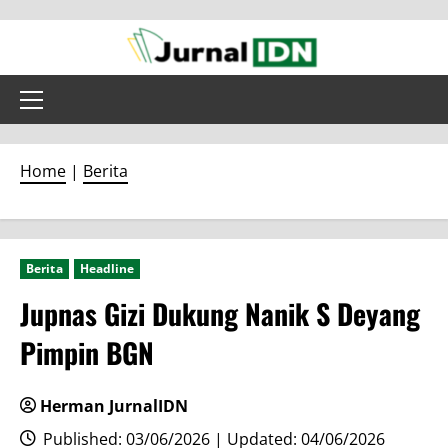
Skip
to
content
Primary
Menu
Home
|
Berita
Berita
Headline
Jupnas Gizi Dukung Nanik S Deyang
Pimpin BGN
Herman JurnalIDN
Published: 03/06/2026 | Updated: 04/06/2026