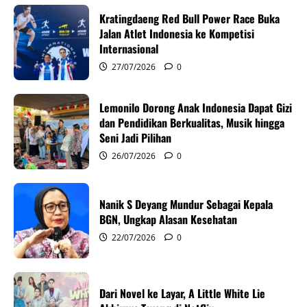
i
Kratingdaeng Red Bull Power Race Buka
g
Jalan Atlet Indonesia ke Kompetisi
Internasional
a
27/07/2026
0
t
Lemonilo Dorong Anak Indonesia Dapat Gizi
i
dan Pendidikan Berkualitas, Musik hingga
Seni Jadi Pilihan
o
26/07/2026
0
n
Nanik S Deyang Mundur Sebagai Kepala
BGN, Ungkap Alasan Kesehatan
22/07/2026
0
Dari Novel ke Layar, A Little White Lie