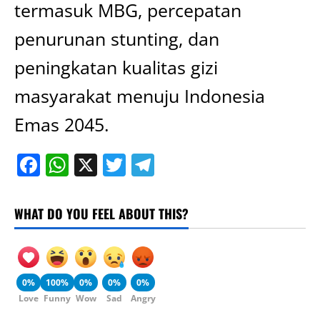
termasuk MBG, percepatan
penurunan stunting, dan
peningkatan kualitas gizi
masyarakat menuju Indonesia
Emas 2045.
Facebook
WhatsApp
X
Twitter
Telegram
WHAT DO YOU FEEL ABOUT THIS?
0%
100%
0%
0%
0%
Love
Funny
Wow
Sad
Angry