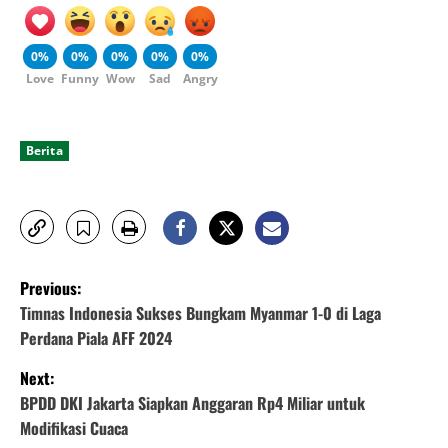
0%
0%
0%
0%
0%
Love
Funny
Wow
Sad
Angry
Berita
P
Previous:
o
Timnas Indonesia Sukses Bungkam Myanmar 1-0 di Laga
Perdana Piala AFF 2024
s
Next:
t
BPDD DKI Jakarta Siapkan Anggaran Rp4 Miliar untuk
Modifikasi Cuaca