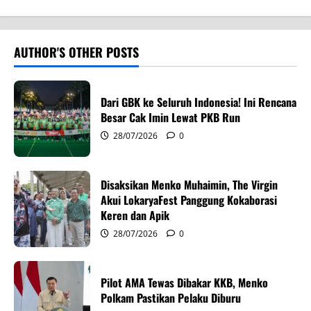
n
a
v
AUTHOR'S OTHER POSTS
i
Dari GBK ke Seluruh Indonesia! Ini Rencana
g
Besar Cak Imin Lewat PKB Run
28/07/2026
0
a
t
Disaksikan Menko Muhaimin, The Virgin
i
Akui LokaryaFest Panggung Kokaborasi
Keren dan Apik
o
28/07/2026
0
n
Pilot AMA Tewas Dibakar KKB, Menko
Polkam Pastikan Pelaku Diburu