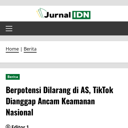
Skip
to
content
Primary
Menu
Home
|
Berita
Berita
Berpotensi Dilarang di AS, TikTok
Dianggap Ancam Keamanan
Nasional
Editor 1