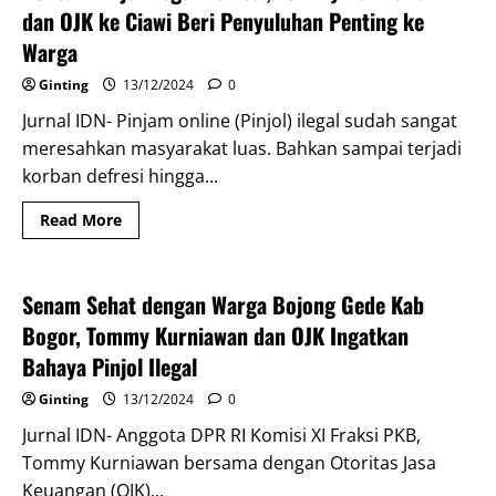
Bikin
dan OJK ke Ciawi Beri Penyuluhan Penting ke
Regulasi
Kripto
Warga
Untuk
Lindungi
Ginting
13/12/2024
0
Investor
Muda
Jurnal IDN- Pinjam online (Pinjol) ilegal sudah sangat
meresahkan masyarakat luas. Bahkan sampai terjadi
korban defresi hingga...
Read
Read More
more
Berita
Headline
about
Korban
Pinjol
Ilegal
Senam Sehat dengan Warga Bojong Gede Kab
Defresi,
Tommy
Bogor, Tommy Kurniawan dan OJK Ingatkan
Kurniawan
dan
Bahaya Pinjol Ilegal
OJK
ke
Ginting
13/12/2024
0
Ciawi
Beri
Jurnal IDN- Anggota DPR RI Komisi XI Fraksi PKB,
Penyuluhan
Penting
Tommy Kurniawan bersama dengan Otoritas Jasa
ke
Warga
Keuangan (OJK)...