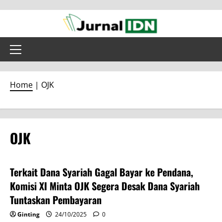
Skip
to
content
Primary
Menu
Home
|
OJK
OJK
Ekonomi
Headline
Terkait Dana Syariah Gagal Bayar ke Pendana,
Komisi XI Minta OJK Segera Desak Dana Syariah
Tuntaskan Pembayaran
Ginting
24/10/2025
0