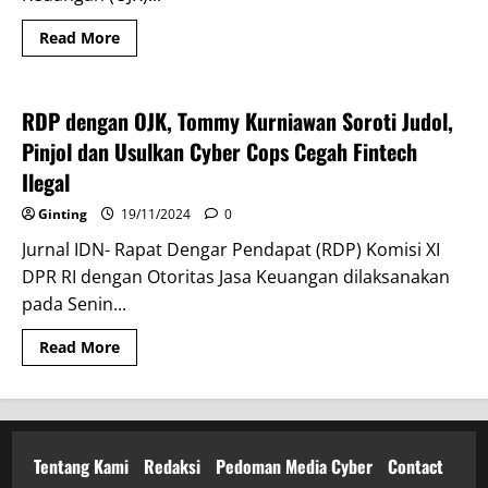
Read
Read More
more
Headline
Berita
about
Senam
Sehat
dengan
RDP dengan OJK, Tommy Kurniawan Soroti Judol,
Warga
Bojong
Pinjol dan Usulkan Cyber Cops Cegah Fintech
Gede
Kab
Ilegal
Bogor,
Tommy
Ginting
19/11/2024
0
Kurniawan
dan
Jurnal IDN- Rapat Dengar Pendapat (RDP) Komisi XI
OJK
Ingatkan
DPR RI dengan Otoritas Jasa Keuangan dilaksanakan
Bahaya
Pinjol
pada Senin...
Ilegal
Read
Read More
more
about
RDP
dengan
OJK,
Tommy
Kurniawan
Tentang Kami
Redaksi
Pedoman Media Cyber
Contact
Soroti
Judol,