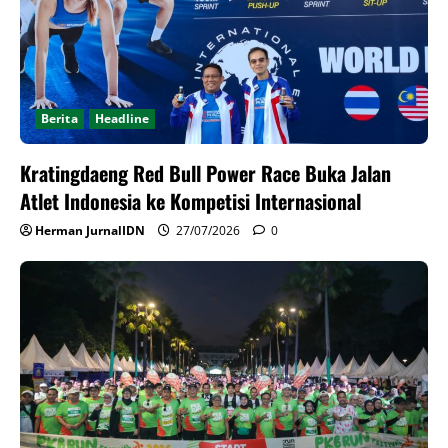
Berita
Headline
Kratingdaeng Red Bull Power Race Buka Jalan
Atlet Indonesia ke Kompetisi Internasional
Herman JurnalIDN
27/07/2026
0