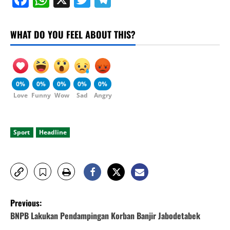
WHAT DO YOU FEEL ABOUT THIS?
0%
0%
0%
0%
0%
Love
Funny
Wow
Sad
Angry
Sport
Headline
P
Previous:
o
BNPB Lakukan Pendampingan Korban Banjir Jabodetabek