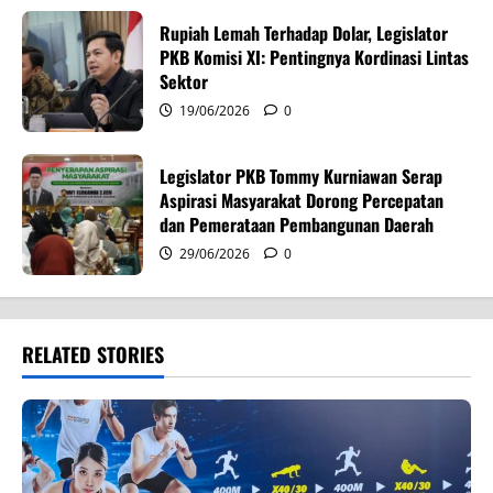
n
Rupiah Lemah Terhadap Dolar, Legislator
PKB Komisi XI: Pentingnya Kordinasi Lintas
Sektor
19/06/2026
0
Legislator PKB Tommy Kurniawan Serap
Aspirasi Masyarakat Dorong Percepatan
dan Pemerataan Pembangunan Daerah
29/06/2026
0
RELATED STORIES