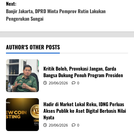
Next:
s
Banjir Jakarta, DPRD Minta Pemprov Rutin Lakukan
t
Pengerukan Sungai
n
a
AUTHOR'S OTHER POSTS
v
i
Kritik Boleh, Provokasi Jangan, Garda
Bangsa Dukung Penuh Program Presiden
g
20/06/2026
0
a
Hadir di Market Lokal Reku, IDNG Perluas
t
Akses Publik ke Aset Digital Berbasis Nilai
i
Nyata
20/06/2026
0
o